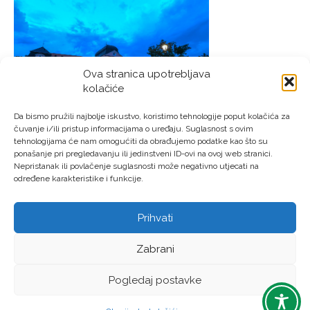
Ova stranica upotrebljava
kolačiće
Da bismo pružili najbolje iskustvo, koristimo tehnologije poput kolačića za
čuvanje i/ili pristup informacijama o uređaju. Suglasnost s ovim
tehnologijama će nam omogućiti da obrađujemo podatke kao što su
ponašanje pri pregledavanju ili jedinstveni ID-ovi na ovoj web stranici.
Izvor: Turistička zajednica grada Virovitice
Nepristanak ili povlačenje suglasnosti može negativno utjecati na
određene karakteristike i funkcije.
Prihvati
LAG “Virovitički prsten” © Sva prava pridržana – Izrada:
Zabrani
LM DIGITAL
Pogledaj postavke