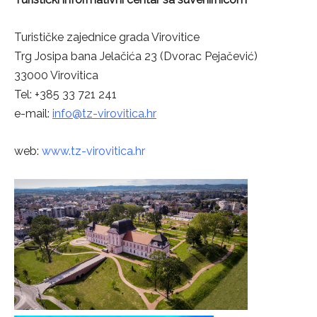
Turističke zajednice grada Virovitice
Trg Josipa bana Jelačića 23 (Dvorac Pejačević)
33000 Virovitica
Tel: +385 33 721 241
e-mail:
info@tz-virovitica.hr
web:
www.tz-virovitica.hr