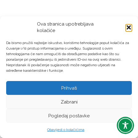
Ova stranica upotrebljava
kolačiće
Da bismo pružili najbolje iskustvo, koristimo tehnologije poput kolačića za
čuvanje i/ili pristup informacijama o uređaju. Suglasnost s ovim
tehnologijama će nam omogućiti da obrađujemo podatke kao što su
ponašanje pri pregledavanju ili jedinstveni ID-ovi na ovoj web stranici.
Nepristanak ili povlačenje suglasnosti može negativno utjecati na
određene karakteristike i funkcije.
Prihvati
Zabrani
Pogledaj postavke
Obavijest o kolačićima