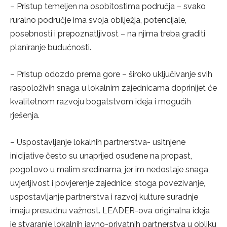
– Pristup temeljen na osobitostima područja – svako
ruralno područje ima svoja obilježja, potencijale,
posebnosti i prepoznatljivost – na njima treba graditi
planiranje budućnosti.
– Pristup odozdo prema gore – široko uključivanje svih
raspoloživih snaga u lokalnim zajednicama doprinijet će
kvalitetnom razvoju bogatstvom ideja i mogućih
rješenja.
– Uspostavljanje lokalnih partnerstva- usitnjene
inicijative često su unaprijed osuđene na propast,
pogotovo u malim sredinama, jer im nedostaje snaga,
uvjerljivost i povjerenje zajednice; stoga povezivanje,
uspostavljanje partnerstva i razvoj kulture suradnje
imaju presudnu važnost. LEADER-ova originalna ideja
je stvaranje lokalnih javno-privatnih partnerstva u obliku