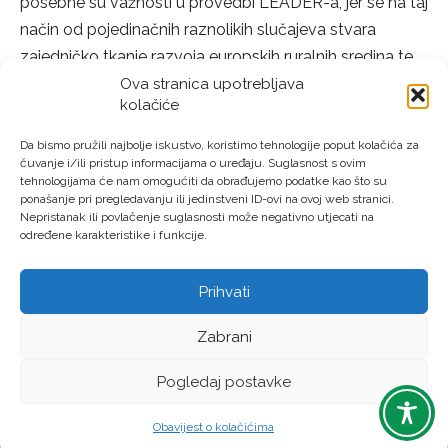
posebne su važnosti u provedbi LEADER-a, jer se na taj
način od pojedinačnih raznolikih slučajeva stvara
zajedničko tkanje razvoja europskih ruralnih sredina te
pruža uzajamna pomoć i potpora.
Ova stranica upotrebljava
kolačiće
– Suradnja – je korak dalje od umrežavanja, prema
Da bismo pružili najbolje iskustvo, koristimo tehnologije poput kolačića za
pokretanju i provedbi zajedničkih projekata dva ili više
čuvanje i/ili pristup informacijama o uređaju. Suglasnost s ovim
tehnologijama će nam omogućiti da obrađujemo podatke kao što su
LAG-ova unutar zemlje, regije i/ili Europske unije.
ponašanje pri pregledavanju ili jedinstveni ID-ovi na ovoj web stranici.
Nepristanak ili povlačenje suglasnosti može negativno utjecati na
određene karakteristike i funkcije.
Prihvati
LAG “Virovitički prsten” © Sva prava pridržana – Izrada:
Zabrani
LM DIGITAL
Pogledaj postavke
Obavijest o kolačićima