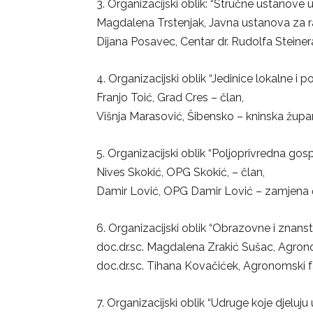
3. Organizacijski oblik: “Stručne ustanove u
Magdalena Trstenjak, Javna ustanova za 
Dijana Posavec, Centar dr. Rudolfa Steine
4. Organizacijski oblik “Jedinice lokalne i
Franjo Toić, Grad Cres – član,
Višnja Marasović, Šibensko – kninska župa
5. Organizacijski oblik “Poljoprivredna gos
Nives Skokić, OPG Skokić, – član,
Damir Lović, OPG Damir Lović – zamjena 
6. Organizacijski oblik “Obrazovne i znanstv
doc.dr.sc. Magdalena Zrakić Sušac, Agrono
doc.dr.sc. Tihana Kovačićek, Agronomski f
7. Organizacijski oblik “Udruge koje djeluju