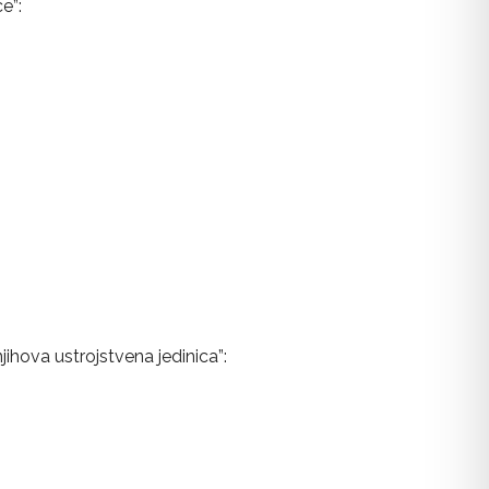
e”:
njihova ustrojstvena jedinica”: