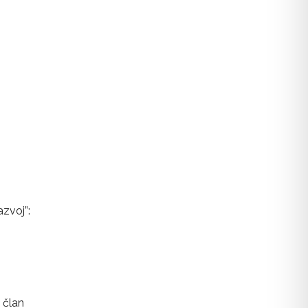
azvoj”:
 član