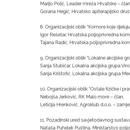
Marijo Polić, Leader mreža Hrvatske – član
Gorana Hegić, Hrvatsko apiterapijsko druš
8. Organizacijski oblik “Komore koje djeluju
Igor Rešetar, Hrvatska poljoprivredna komo
Tajana Radić, Hrvatska poljoprivredna ko
9. Organizacijski oblik “Lokalne akcijske gr
Sanja Stubičar, Lokalna akcijska grupa Virov
Sanja Krištofić, Lokalna akcijska grupa Međ
10. Organizacijski oblik “Ostale fizičke i pr
Nebojša Jerković, RK Malo more – član,
Leticija Hrenković, Agroklub d.o.o. – zamje
11. Pozadinski ured savjetodavnog sustava
Nataša Puhelek Puština, Ministarstvo polj