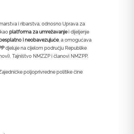
marstva i ribarstva, odnosno Uprava za
e kao
platforma za umrežavanje
i dijeljenje
besplatno i neobavezujuće
, a omogućava
ZPP
djeluje na cijelom području Republike
anovi), Tajništvo NMZZP i članovi NMZPP.
edničke poljoprivredne politike čine