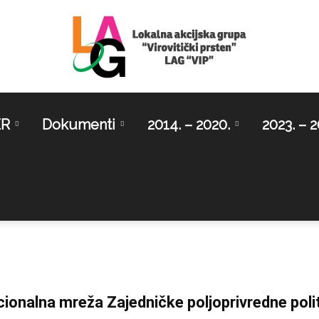
ER
Dokumenti
2014. – 2020.
2023. – 2
LAG
Virovitički
ionalna mreža Zajedničke poljoprivredne poli
prsten