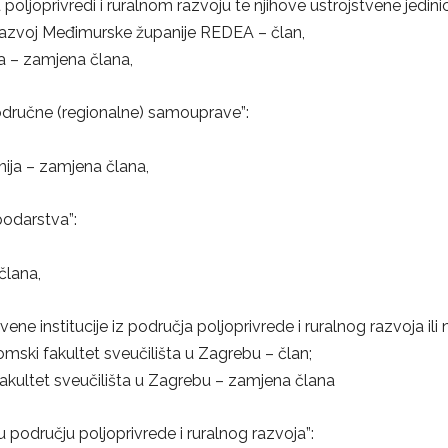
 poljoprivredi i ruralnom razvoju te njihove ustrojstvene jedinic
razvoj Međimurske županije REDEA – član,
ra – zamjena člana,
 područne (regionalne) samouprave”:
nija – zamjena člana,
podarstva”:
člana,
ene institucije iz područja poljoprivrede i ruralnog razvoja ili 
mski fakultet sveučilišta u Zagrebu – član;
akultet sveučilišta u Zagrebu – zamjena člana
 u području poljoprivrede i ruralnog razvoja”: