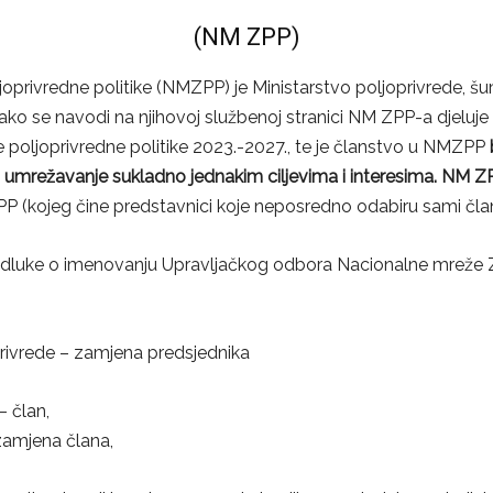
(NM ZPP)
privredne politike (NMZPP) je Ministarstvo poljoprivrede, šu
Kako se navodi na njihovoj službenoj stranici NM ZPP-a djeluj
 poljoprivredne politike 2023.-2027., te je članstvo u NMZPP
i umrežavanje sukladno jednakim ciljevima i interesima. NM 
PP (kojeg čine predstavnici koje neposredno odabiru sami čl
luke o imenovanju Upravljačkog odbora Nacionalne mreže Zaj
oprivrede – zamjena predsjednika
– član,
 zamjena člana,