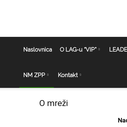
Naslovnica
O LAG-u “VIP”
LEAD
NM ZPP
Kontakt
O mreži
Nac