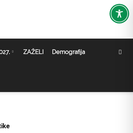
027.
ZAŽELI
Demografija
tike