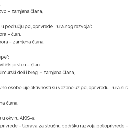
,
tvo – zamjena člana,
 u području poljoprivrede i ruralnog razvoja”:
ra – član,
mora – zamjena člana,
upe”:
itički prsten – član,
imurski doli i bregi – zamjena člana,
avne osobe čije aktivnosti su vezane uz poljoprivredu i ruralni r
na člana,
 u okviru AKIS-a:
oprivrede – Uprava za stručnu podršku razvoju poljoprivrede –