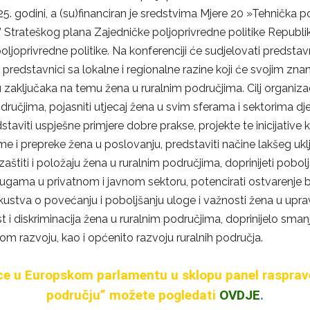
25. godini, a (su)financiran je sredstvima Mjere 20 »Tehničk
 Strateškog plana Zajedničke poljoprivredne politike Republi
joprivredne politike. Na konferenciji će sudjelovati predsta
ugi predstavnici sa lokalne i regionalne razine koji će svojim 
u zaključaka na temu žena u ruralnim područjima. Cilj organizac
 područjima, pojasniti utjecaj žena u svim sferama i sektorima
taviti uspješne primjere dobre prakse, projekte te inicijative k
eme i prepreke žena u poslovanju, predstaviti načine lakšeg ukl
aštiti i položaju žena u ruralnim područjima, doprinijeti pobo
lugama u privatnom i javnom sektoru, potencirati ostvarenje 
iskustva o povećanju i poboljšanju uloge i važnosti žena u upra
st i diskriminacija žena u ruralnim područjima, doprinijelo s
vom razvoju, kao i općenito razvoju ruralnih područja.
ce u Europskom parlamentu u sklopu panel rasprave
području” možete pogledati
OVDJE
.