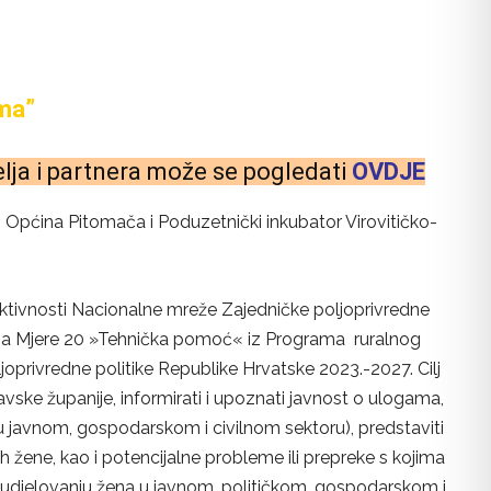
ma”
lja i partnera
može se pogledati
OVDJE
“), Općina Pitomača i Poduzetnički inkubator Virovitičko-
aktivnosti Nacionalne mreže Zajedničke poljoprivredne
stvima Mjere 20 »Tehnička pomoć« iz Programa ruralnog
privredne politike Republike Hrvatske 2023.-2027. Cilj
vske županije, informirati i upoznati javnost o ulogama,
 u javnom, gospodarskom i civilnom sektoru), predstaviti
ih žene, kao i potencijalne probleme ili prepreke s kojima
i sudjelovanju žena u javnom, političkom, gospodarskom i