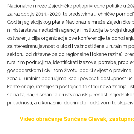
Nacionalne mreže Zajedničke poljoprivredne politike u 20
za razdoblje 2014.-2020. te sredstvima „Tehničke pomoći”
Godišnjeg akcijskog plana Nacionalne mreže Zajedničke pol
ministarstava, nadležnih agencija i institucija te brojni dr
ostvarenju cilja organizacije ove konferencije te donošenj
zainteresiranu javnost o ulozi i važnosti žena u ruralnim
sektoru, od državne pa do regionalne i lokane razine), preds
ruralnim područjima, identificirati izazove, potrebe, probl
gospodarskom i civilnom životu, podići svijest o pravima, z
žena u ruralnim područjima, kao i povećati dostupnost us
konferencije, razmijeniti postojeća te steći nova znanja i 
se na taj način smanjila društvena isključenost, nejednako
pripadnosti, a u konačnici doprinijelo i održivom te uključi
Video obraćanje Sunčane Glavak, zastupni