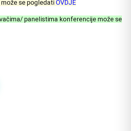
a može se pogledati
OVDJE
davačima/ panelistima konferencije može se