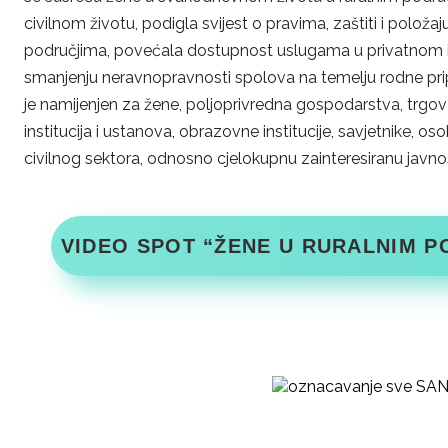
civilnom životu, podigla svijest o pravima, zaštiti i polož
područjima, povećala dostupnost uslugama u privatnom i ja
smanjenju neravnopravnosti spolova na temelju rodne pripad
je namijenjen za žene, poljoprivredna gospodarstva, trgova
institucija i ustanova, obrazovne institucije, savjetnike,
civilnog sektora, odnosno cjelokupnu zainteresiranu javno
VIDEO SPOT “ŽENE U RURALNIM P