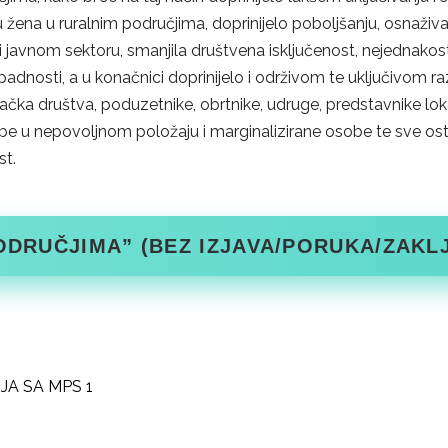
aju žena u ruralnim područjima, doprinijelo poboljšanju, osnaži
vnom sektoru, smanjila društvena isključenost, nejednakost i 
nosti, a u konačnici doprinijelo i održivom te uključivom raz
čka društva, poduzetnike, obrtnike, udruge, predstavnike lokal
 osobe u nepovoljnom položaju i marginalizirane osobe te sve o
st.
ODRUČJIMA” (BEZ IZJAVA/PORUKA/ZAKLJ