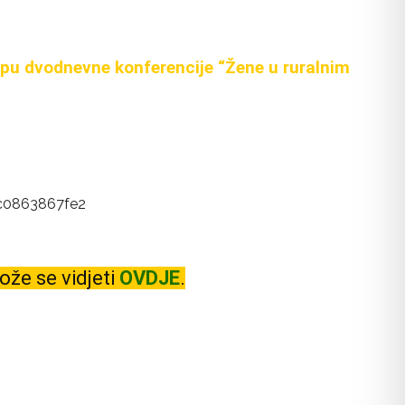
pu dvodnevne konferencije “Žene u ruralnim
ože se vidjeti
OVDJE
.