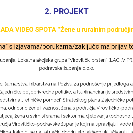
2. PROJEKT
RADA VIDEO SPOTA “Žene u ruralnim područji
a” s izjavama/porukama/zaključcima prijavite
županija, Lokalna akcijska grupa “Virovitički prsten” (LAG „VIP
podravske županije d.o.o.
e, šumarstva i ribarstva na Pozivu za podnošenje prijedloga 
a Zajedničke poljoprivredne politike, a (su)financiran je sred
redstvima „Tehničke pomoći” Strateškog plana Zajedničke poljo
ima, odnosno žene i važnost žena s područja Virovitičko-podra
i utjecaj žena u svim sferama i sektorima djelovanja (odnosno
odručja Virovitičko-podravske županije kojima upravljaju i vode 
ma, kako bi se na taj način doprinijelo lakšem uključivanju 