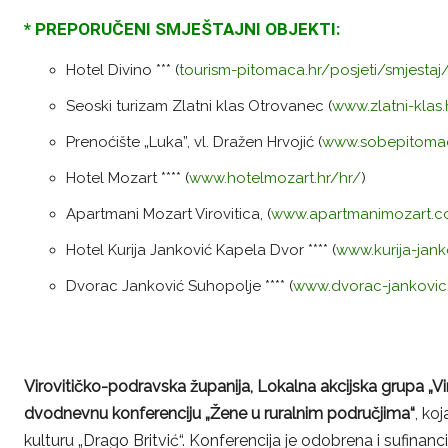
* PREPORUČENI SMJEŠTAJNI OBJEKTI:
Hotel Divino *** (
tourism-pitomaca.hr/posjeti/smjestaj
Seoski turizam Zlatni klas Otrovanec (
www.zlatni-klas.
Prenoćište „Luka”, vl. Dražen Hrvojić (
www.sobepitoma
Hotel Mozart **** (
www.hotelmozart.hr/hr/
)
Apartmani Mozart Virovitica, (
www.apartmanimozart.
Hotel Kurija Janković Kapela Dvor **** (
www.kurija-jan
Dvorac Janković Suhopolje **** (
www.dvorac-jankovic
Virovitičko-podravska županija, Lokalna akcijska grupa „Vi
dvodnevnu konferenciju „Žene u ruralnim područjima“
, ko
kulturu „Drago Britvić“. Konferencija je odobrena i sufinan