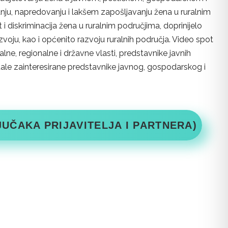
vanju, napredovanju i lakšem zapošljavanju žena u ruralnim
diskriminacija žena u ruralnim područjima, doprinijelo
voju, kao i općenito razvoju ruralnih područja. Video spot
ne, regionalne i državne vlasti, predstavnike javnih
stale zainteresirane predstavnike javnog, gospodarskog i
UČAKA PRIJAVITELJA I PARTNERA)