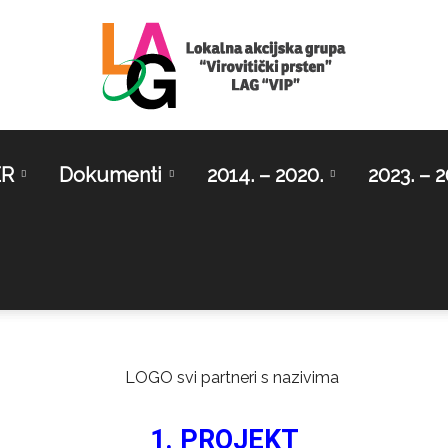
ER
Dokumenti
2014. – 2020.
2023. – 2
LAG
Virovitički
1. PROJEKT
prsten