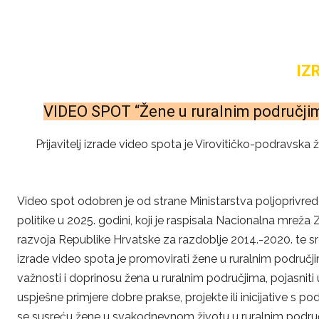
IZ
VIDEO SPOT “Žene u ruralnim područjim
Prijavitelj izrade video spota je Virovitičko-podravska 
Video spot odobren je od strane Ministarstva poljoprivred
politike u 2025. godini, koji je raspisala Nacionalna mrež
razvoja Republike Hrvatske za razdoblje 2014.-2020. te s
izrade video spota je promovirati žene u ruralnim područj
važnosti i doprinosu žena u ruralnim područjima, pojasnit
uspješne primjere dobre prakse, projekte ili inicijative s p
se susreću žene u svakodnevnom životu u ruralnim područji