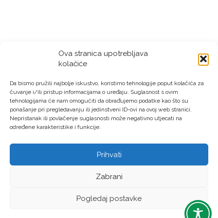
Ova stranica upotrebljava
kolačiće
Da bismo pružili najbolje iskustvo, koristimo tehnologije poput kolačića za
čuvanje i/ili pristup informacijama o uređaju. Suglasnost s ovim
tehnologijama će nam omogućiti da obrađujemo podatke kao što su
ponašanje pri pregledavanju ili jedinstveni ID-ovi na ovoj web stranici.
Nepristanak ili povlačenje suglasnosti može negativno utjecati na
određene karakteristike i funkcije.
Prihvati
LAG “Virovitički prsten” © Sva prava pridržana – Izrada:
Zabrani
LM DIGITAL
Pogledaj postavke