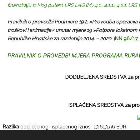
financiraju iz M19 putem LRS LAG (M7.4.1., 4.1.1., 4.2.1. LRS 
Pravilnik o provedbi Podmjere 19.2. »Provedba operacija u
troškovi i animacija« unutar mjere 19 »Potpora lokalnom 
Republike Hrvatske za razdoblje 2014. – 2020. (
NN 96/17,
PRAVILNIK O PROVEDBI MJERA PROGRAMA RURALN
DODIJELJENA SREDSTVA za provedb
ISPLAĆENA SREDSTVA za provedbu
Razlika
dodijeljenog i isplaćenog iznosi: 13.613,96 EUR.