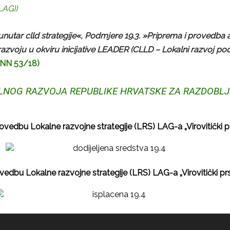
LAG))
nutar clld strategije«, Podmjere 19.3. »Priprema i provedba 
razvoju u okviru inicijative LEADER (CLLD – Lokalni razvoj 
NN 53/18)
OG RAZVOJA REPUBLIKE HRVATSKE ZA RAZDOBLJE 2
u Lokalne razvojne strategije (LRS) LAG-a „Virovitički prs
 Lokalne razvojne strategije (LRS) LAG-a „Virovitički prst