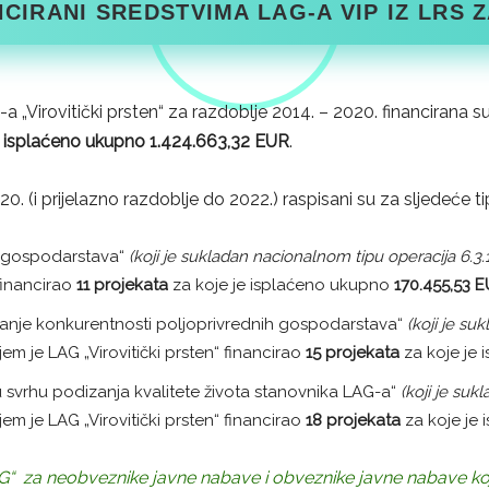
CIRANI SREDSTVIMA LAG-A VIP IZ LRS ZA 
 „Virovitički prsten“ za razdoblje 2014. – 2020. financirana s
e
isplaćeno ukupno 1.424.663,32 EUR
.
20. (i prijelazno razdoblje do 2022.) raspisani su za sljedeće t
ih gospodarstava“
(koji je sukladan nacionalnom tipu operacija 6.3
 financirao
11 projekata
za koje je isplaćeno ukupno
170.455,53
E
ovećanje konkurentnosti poljoprivrednih gospodarstava“
(koji je su
em je LAG „Virovitički prsten“ financirao
15 projekata
za koje je
 u svrhu podizanja kvalitete života stanovnika LAG-a“
(koji je suk
em je LAG „Virovitički prsten“ financirao
18 projekata
za koje je
“ za neobveznike javne nabave i obveznike javne nabave koj