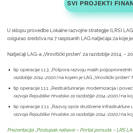
SVI PROJEKTI FINAN
U sklopu provedbe Lokalne razvojne strategije (LRS) LAG-a
osigurao sredstva na 7 raspisanih LAG natječaja za koje j
Natječaji LAG-a „Virovitički prsten“ za razdoblje 2014. – 20
tip operacije 1.1.3. „Potpora razvoju malih poljoprivredn
razdoblje 2014.-2020.)
na kojem je LAG „Virovitički prsten“
tip operacije 1.1.1. „Restrukturiranje, modernizacija i p
razvoja Republike Hrvatske za razdoblje 2014.-2020.)
na koj
tip operacije 2.1.1. „Razvoj opće društvene infrastrukture
razvoja Republike Hrvatske za razdoblje 2014.-2020.)
na koj
Prezentacija „Postupak nabave – Portal ponuda – LRS LAG