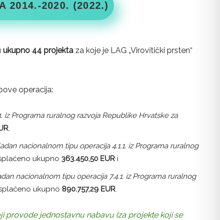
2014.-2020. (2022.)
u
ukupno 44 projekta
za koje je LAG „Virovitički prsten“
ipove operacija:
.1. iz Programa ruralnog razvoja Republike Hrvatske za
UR
,
kladan nacionalnom tipu operacija 4.1.1. iz Programa ruralnog
 isplaćeno ukupno
363.450,50
EUR
i
ladan nacionalnom tipu operacija 7.4.1. iz Programa ruralnog
 isplaćeno ukupno
890.757,29
EUR
.
i provode jednostavnu nabavu (za projekte koji se