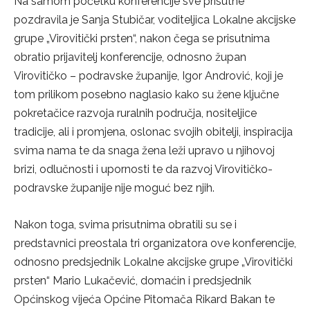
Na samom početku konferencije sve prisutne
pozdravila je Sanja Stubičar, voditeljica Lokalne akcijske
grupe „Virovitički prsten“, nakon čega se prisutnima
obratio prijavitelj konferencije, odnosno župan
Virovitičko – podravske županije, Igor Andrović, koji je
tom prilikom posebno naglasio kako su žene ključne
pokretačice razvoja ruralnih područja, nositeljice
tradicije, ali i promjena, oslonac svojih obitelji, inspiracija
svima nama te da snaga žena leži upravo u njihovoj
brizi, odlučnosti i upornosti te da razvoj Virovitičko-
podravske županije nije moguć bez njih.
Nakon toga, svima prisutnima obratili su se i
predstavnici preostala tri organizatora ove konferencije,
odnosno predsjednik Lokalne akcijske grupe „Virovitički
prsten“ Mario Lukačević, domaćin i predsjednik
Općinskog vijeća Općine Pitomača Rikard Bakan te