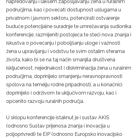
napredovanju i lakšem zapošljavanju žena u ruralnim
područjima, kao i povećati dostupnost uslugama u
privatnom i javnom sektoru, potencirati ostvarenje
buduće potencijalne suradnje te umrežavanja sudionika
konferencije, razmijeniti postojeća te steći nova znanja i
iskustva o povećanju i poboljšanju uloge i važnosti
žena u upravljanju i vodstvu te svim ostalim sferama
života, kako bi se na taj način smanjila društvena
isključenost, nejednakost i diskriminacija žena u ruralnim
područjima, doprinijelo smanjenju neravnopravnosti
spolova na temelju rodne pripadnosti, a u konačnici
doprinijelo i održivom te uključivom razvoju, kao i
općenito razvoju ruralnih područja.
U sklopu konferencije istaknut je i sustav AKIS
(odnosno Sustav prijenosa znanja i inovacija u
poljoprivredi) te EIP (odnosno Europsko inovacijsko