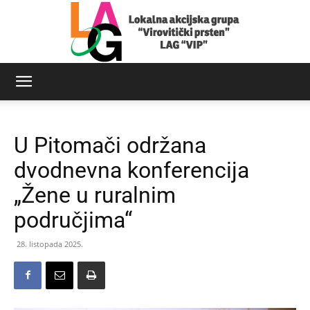
LAG
U Pitomači održana
Virovitički
dvodnevna konferencija
„Žene u ruralnim
područjima“
prsten
28. listopada 2025.