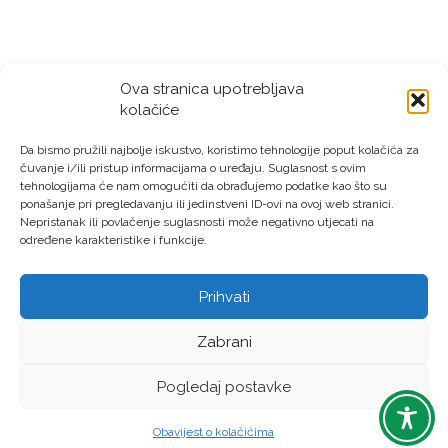
Ova stranica upotrebljava
kolačiće
Da bismo pružili najbolje iskustvo, koristimo tehnologije poput kolačića za
čuvanje i/ili pristup informacijama o uređaju. Suglasnost s ovim
tehnologijama će nam omogućiti da obrađujemo podatke kao što su
ponašanje pri pregledavanju ili jedinstveni ID-ovi na ovoj web stranici.
Nepristanak ili povlačenje suglasnosti može negativno utjecati na
određene karakteristike i funkcije.
Prihvati
LAG “Virovitički prsten” © Sva prava pridržana – Izrada:
Zabrani
LM DIGITAL
Pogledaj postavke
Obavijest o kolačićima