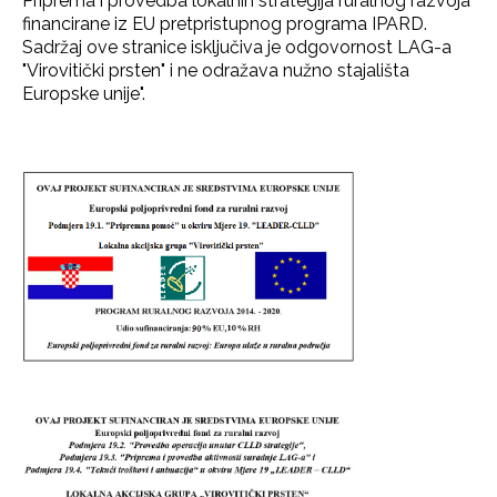
Priprema i provedba lokalnih strategija ruralnog razvoja
financirane iz EU pretpristupnog programa IPARD.
Sadržaj ove stranice isključiva je odgovornost LAG-a
"Virovitički prsten" i ne odražava nužno stajališta
Europske unije".