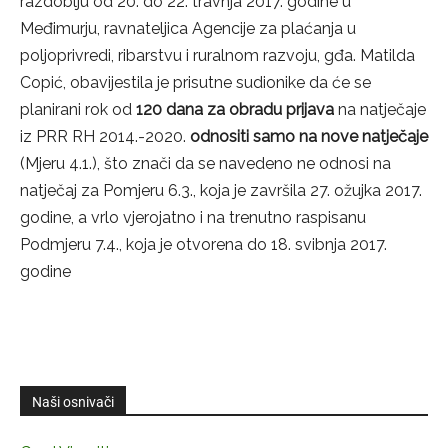
razdoblju od 20. do 22. travnja 2017. godine u
Međimurju, ravnateljica Agencije za plaćanja u
poljoprivredi, ribarstvu i ruralnom razvoju, gđa. Matilda
Copić, obavijestila je prisutne sudionike da će se
planirani rok od
120 dana za obradu prijava
na natječaje
iz PRR RH 2014.-2020.
odnositi samo na nove natječaje
(Mjeru 4.1.), što znači da se navedeno ne odnosi na
natječaj za Pomjeru 6.3., koja je završila 27. ožujka 2017.
godine, a vrlo vjerojatno i na trenutno raspisanu
Podmjeru 7.4., koja je otvorena do 18. svibnja 2017.
godine
Naši osnivači