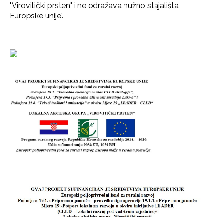
"Virovitički prsten" i ne odražava nužno stajališta
Europske unije".