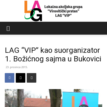
LAG
LAG “VIP” kao suorganizator
Virovitički
1. Božićnog sajma u Bukovici
23. prosinca 2015.
prsten