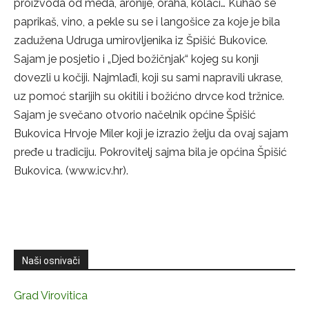
proizvoda od meda, aronije, oraha, kolači… Kuhao se
paprikaš, vino, a pekle su se i langošice za koje je bila
zadužena Udruga umirovljenika iz Špišić Bukovice.
Sajam je posjetio i „Djed božičnjak“ kojeg su konji
dovezli u kočiji. Najmlađi, koji su sami napravili ukrase,
uz pomoć starijih su okitili i božićno drvce kod tržnice.
Sajam je svečano otvorio načelnik općine Špišić
Bukovica Hrvoje Miler koji je izrazio želju da ovaj sajam
pređe u tradiciju. Pokrovitelj sajma bila je općina Špišić
Bukovica. (www.icv.hr).
Naši osnivači
Grad Virovitica