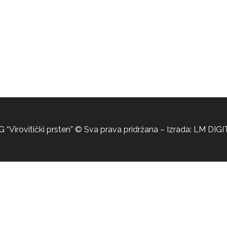
 “Virovitički prsten” © Sva prava pridržana – Izrada:
LM DIGI