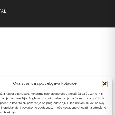
TAL
Ova stranica upotrebljava kolačiće
žili najbolje iskustvo, koristimo tehnologije poput kolačića za čuvanje i/ili
rmacijama o uređaju. Suglasnost s ovim tehnologijama će nam omogućiti da
odatke kao što su ponašanje pri pregledavanju ili jedinstveni ID-ovi na ovoj
. Nepristanak ili povlačenje suglasnosti može negativno utjecati na određene
e i funkcije.