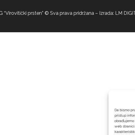
 “Virovitički prsten” © Sva prava pridržana – Izrada:
LM DIGI
Da bismo pru
pristup info
obrađujemo p
web stranici
karakteristik