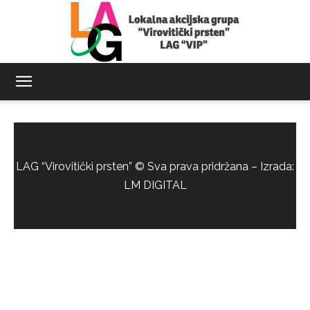
LAG
Virovitički
LAG “Virovitički prsten” © Sva prava pridržana – Izrada:
LM DIGITAL
prsten