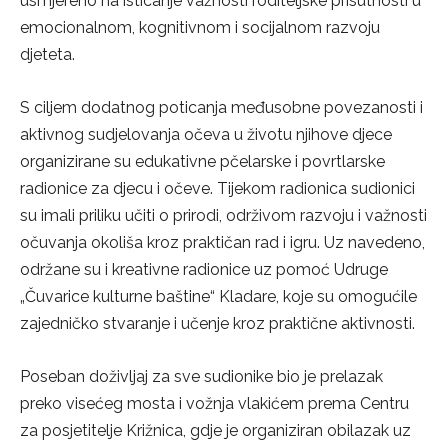
usmjereno na isticanje važnosti roditeljske prisutnosti u
emocionalnom, kognitivnom i socijalnom razvoju
djeteta.
S ciljem dodatnog poticanja međusobne povezanosti i
aktivnog sudjelovanja očeva u životu njihove djece
organizirane su edukativne pčelarske i povrtlarske
radionice za djecu i očeve. Tijekom radionica sudionici
su imali priliku učiti o prirodi, održivom razvoju i važnosti
očuvanja okoliša kroz praktičan rad i igru. Uz navedeno,
održane su i kreativne radionice uz pomoć Udruge
„Čuvarice kulturne baštine“ Kladare, koje su omogućile
zajedničko stvaranje i učenje kroz praktične aktivnosti.
Poseban doživljaj za sve sudionike bio je prelazak
preko visećeg mosta i vožnja vlakićem prema Centru
za posjetitelje Križnica, gdje je organiziran obilazak uz