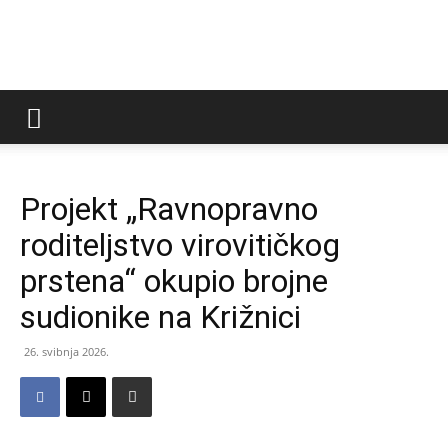
LAG
Virovitički
Projekt „Ravnopravno
roditeljstvo virovitičkog
prsten
prstena“ okupio brojne
sudionike na Križnici
26. svibnja 2026.