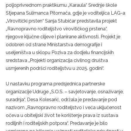
poljoprivrednom praktikumu „Karaula“ Srednje škole
Stjepana Sulimanca Pitomača, gdje je voditeljica LAG-a
„Virovitički prsten“ Sanja Stubičar predstavila projekt
„Ravnopravno roditeljstvo virovitičkog prstena“,
njegove ključne ciljeve i planirane aktivnosti. Projekt je
odobren od strane Ministarstva demografije i
useljeništva u sklopu Poziva za dodjelu financijskih
sredstava „Projekti organizacija civilnog društva
usmjerenih podršci roditeljstvu u 2025. godini“.
U nastavku programa predsjednica partnerske
organizacije Udruge „S.O.S. – savjetovanje, osnaživanje,
suradnja“, Desa Kolesarić, održala je predavanje pod
nazivom „Ravnopravno roditeljstvo i veća uključenost
očeva u obiteljski život te korištenje prava iz sustava
rodiljnih i roditeljskih potpora“. Predavanje je bilo