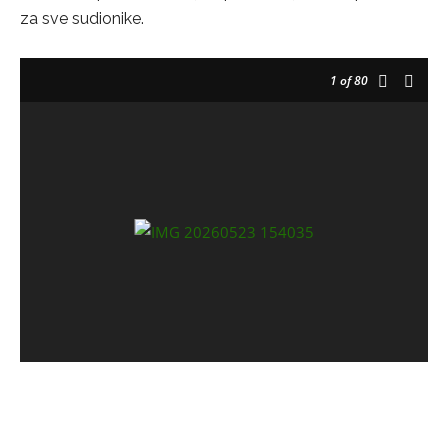
za sve sudionike.
1
of 80