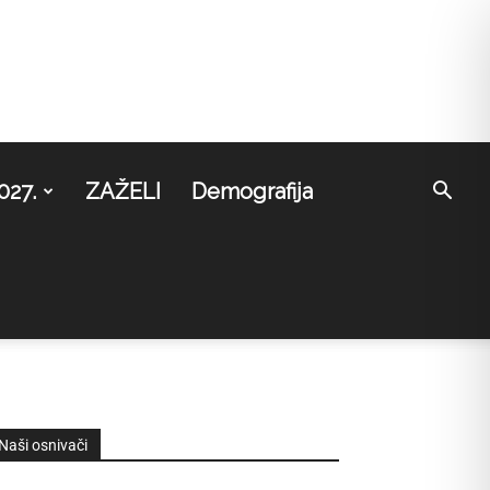
027.
ZAŽELI
Demografija
Naši osnivači