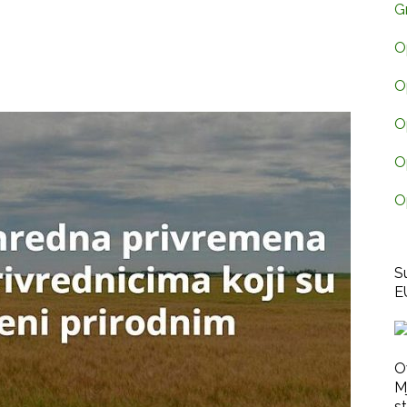
G
O
O
O
O
O
S
E
O
M
st