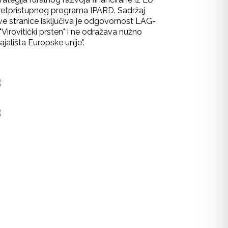
retpristupnog programa IPARD. Sadržaj
ve stranice isključiva je odgovornost LAG-
"Virovitički prsten" i ne odražava nužno
ajališta Europske unije".