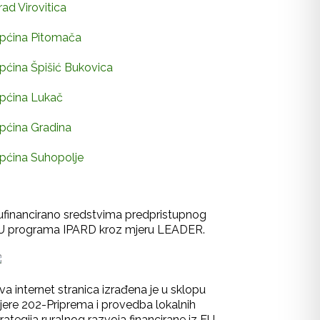
rad Virovitica
pćina Pitomača
pćina Špišić Bukovica
pćina Lukač
pćina Gradina
pćina Suhopolje
ufinancirano sredstvima predpristupnog
U programa IPARD kroz mjeru LEADER.
va internet stranica izrađena je u sklopu
jere 202-Priprema i provedba lokalnih
rategija ruralnog razvoja financirane iz EU