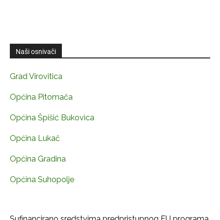
Naši osnivači
Grad Virovitica
Općina Pitomača
Općina Špišić Bukovica
Općina Lukač
Općina Gradina
Općina Suhopolje
Sufinancirano sredstvima predpristupnog EU programa