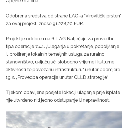
Općine Gradina.
Odobrena sredstva od strane LAG-a “Virovitički prsten”
za ovaj projekt iznose 91.228,20 EUR.
Projekt je odobren na 6. LAG Natječaju za provedbu
tipa operacije 7.4.1. „Ulaganja u pokretanje, poboljšanje
ili proširenje lokalnih temeljnih usluga za ruralno
stanovništvo, uključujući slobodno vrijeme i kulturne
aktivnosti te povezanu infrastrukturu“ unutar podmjere
19.2. „Provedba operacija unutar CLLD strategije“.
Tijekom obavljene posjete lokaciji ulaganja prije isplate
nije utvrđeno niti jedno odstupanje ili nepravilnost.