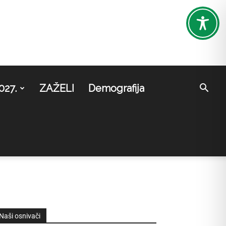
027.
ZAŽELI
Demografija
Naši osnivači