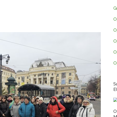
G
O
O
O
O
O
S
E
O
M