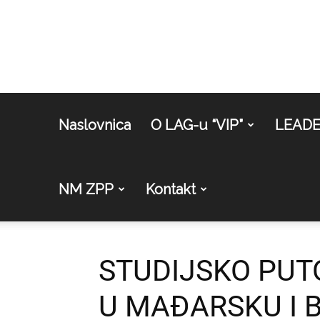
Naslovnica
O LAG-u “VIP”
LEAD
NM ZPP
Kontakt
STUDIJSKO PUTO
U MAĐARSKU I 