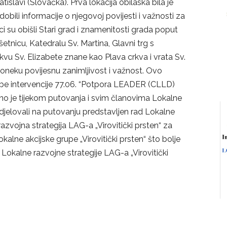
tislavi (Slovačka). Prva lokacija obilaska bila je
bili informacije o njegovoj povijesti i važnosti za
i su obišli Stari grad i znamenitosti grada poput
tnicu, Katedralu Sv. Martina, Glavni trg s
vu Sv. Elizabete znane kao Plava crkva i vrata Sv.
poneku povijesnu zanimljivost i važnost. Ovo
dbe intervencije 77.06. “Potpora LEADER (CLLD)
dno je tijekom putovanja i svim članovima Lokalne
sudjelovali na putovanju predstavljen rad Lokalne
 razvojna strategija LAG-a „Virovitički prsten“ za
kalne akcijske grupe „Virovitički prsten“ što bolje
 Lokalne razvojne strategije LAG-a „Virovitički