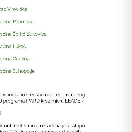
rad Virovitica
pćina Pitomača
pćina Špišić Bukovica
pćina Lukač
pćina Gradina
pćina Suhopolje
ufinancirano sredstvima predpristupnog
U programa IPARD kroz mjeru LEADER.
va internet stranica izrađena je u sklopu
jere 202-Priprema i provedba lokalnih