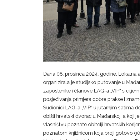
Dana 08. prosinca 2024. godine, Lokalna akc
organizirala je studijsko putovanje u Mađ
zaposlenike i članove LAG-a „VIP“ s cilje
posjećivanja primjera dobre prakse i znam
Sudionici LAG-a „VIP“ u jutarnjim satima do
obišli hrvatski dvorac u Mađarskoj, a koji j
vlasništvu poznate obitelji hrvatskih korij
poznatom knjižnicom koja broji gotovo 90 