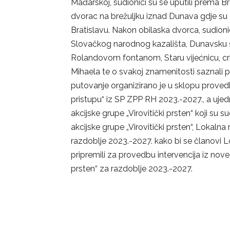
Mađarskoj, sudionici su se uputili prema Bra
dvorac na brežuljku iznad Dunava gdje su do
Bratislavu. Nakon obilaska dvorca, sudionic
Slovačkog narodnog kazališta, Dunavsku še
Rolandovom fontanom, Staru vijećnicu, crk
Mihaela te o svakoj znamenitosti saznali 
putovanje organizirano je u sklopu prove
pristupu“ iz SP ZPP RH 2023.-2027., a uje
akcijske grupe „Virovitički prsten“ koji su 
akcijske grupe „Virovitički prsten“, Lokalna
razdoblje 2023.-2027. kako bi se članovi Lo
pripremili za provedbu intervencija iz nove
prsten“ za razdoblje 2023.-2027.