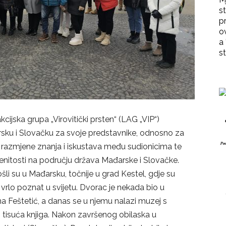
st
p
o
a 
st
ijska grupa „Virovitički prsten“ (LAG „VIP“)
arsku i Slovačku za svoje predstavnike, odnosno za
m razmjene znanja i iskustava među sudionicima te
enitosti na području država Mađarske i Slovačke.
šli su u Mađarsku, točnije u grad Kestel, gdje su
e vrlo poznat u svijetu. Dvorac je nekada bio u
ena Feštetić, a danas se u njemu nalazi muzej s
tisuća knjiga. Nakon završenog obilaska u