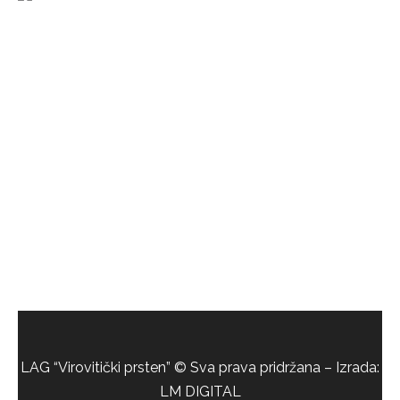
LAG “Virovitički prsten” © Sva prava pridržana – Izrada:
LM DIGITAL