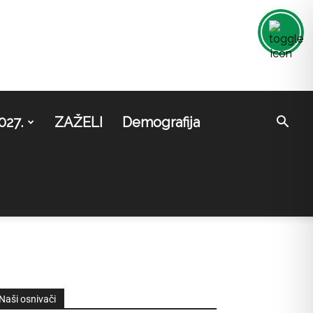
027.
ZAŽELI
Demografija
Naši osnivači