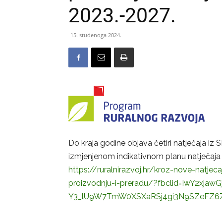
2023.-2027.
15. studenoga 2024.
Do kraja godine objava četiri natječaja iz S
izmjenjenom indikativnom planu natječaja
https://ruralnirazvoj.hr/kroz-nove-natje
proizvodnju-i-preradu/?fbclid=IwY2xj
Y3_lU9W7TmW0XSXaRSj4gi3N9SZeFZ6