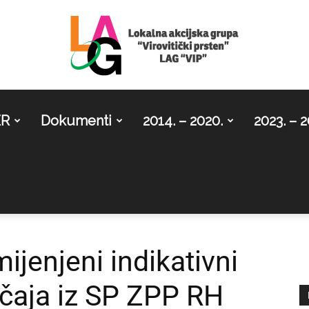
ER
Dokumenti
2014. – 2020.
2023. – 2
LAG
Virovitički
mijenjeni indikativni
ečaja iz SP ZPP RH
prsten