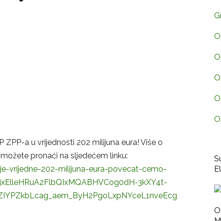
G
O
O
O
O
O
P ZPP-a u vrijednosti 202 milijuna eura! Više o
 možete pronaći na sljedećem linku:
S
caje-vrijedne-202-milijuna-eura-povecat-cemo-
E
awGjxElleHRuA2FlbQIxMQABHVCog0dH-3kXY4t-
ZIYPZkbLcag_aem_ByH2PgoLxpNYceL1nveEcg
O
M