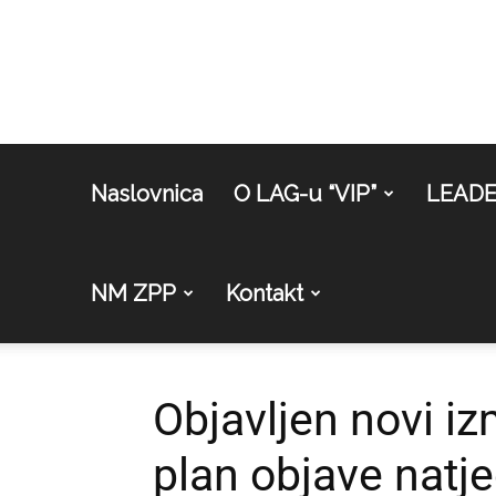
Naslovnica
O LAG-u “VIP”
LEAD
NM ZPP
Kontakt
Objavljen novi iz
plan objave natj