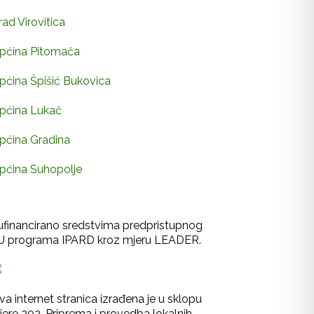
rad Virovitica
pćina Pitomača
pćina Špišić Bukovica
pćina Lukač
pćina Gradina
pćina Suhopolje
ufinancirano sredstvima predpristupnog
U programa IPARD kroz mjeru LEADER.
va internet stranica izrađena je u sklopu
jere 202-Priprema i provedba lokalnih