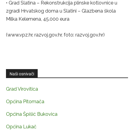
• Grad Slatina – Rekonstrukcija plinske kotlovnice u
zgradi Hrvatskog doma u Slatini – Glazbena škola
Milka Kelemena, 45.000 eura
(www.vpz.hr, razvoj.gov.hr, foto: razvoj.gov.hr)
Naši osnivači
Grad Virovitica
Općina Pitomača
Općina Špišić Bukovica
Općina Lukač