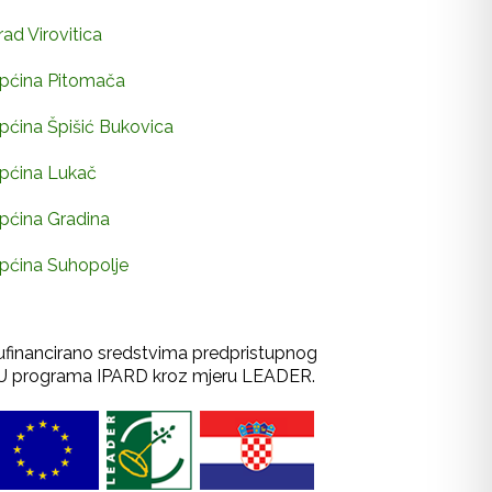
rad Virovitica
pćina Pitomača
pćina Špišić Bukovica
pćina Lukač
pćina Gradina
pćina Suhopolje
ufinancirano sredstvima predpristupnog
U programa IPARD kroz mjeru LEADER.