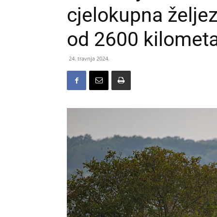
cjelokupna želje
od 2600 kilometa
24. travnja 2024.