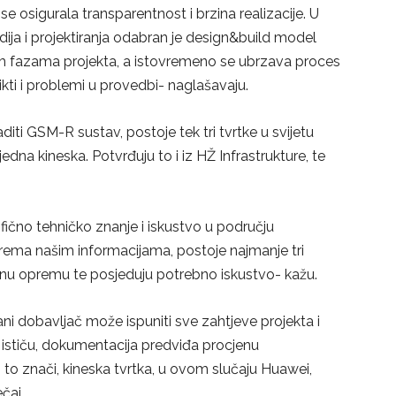
e osigurala transparentnost i brzina realizacije. U
ija i projektiranja odabran je design&build model
im fazama projekta, a istovremeno se ubrzava proces
likti i problemi u provedbi- naglašavaju.
ti GSM-R sustav, postoje tek tri tvrtke u svijetu
edna kineska. Potvrđuju to i iz HŽ Infrastrukture, te
ično tehničko znanje i iskustvo u području
Prema našim informacijama, postoje najmanje tri
anu opremu te posjeduju potrebno iskustvo- kažu.
i dobavljač može ispuniti sve zahtjeve projekta i
te ističu, dokumentacija predviđa procjenu
 to znači, kineska tvrtka, u ovom slučaju Huawei,
čaj.