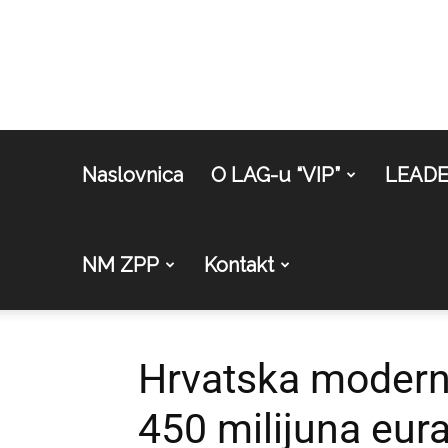
Naslovnica
O LAG-u “VIP”
LEAD
NM ZPP
Kontakt
Hrvatska moderni
450 milijuna eura: