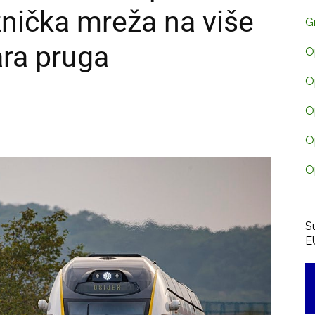
znička mreža na više
G
ra pruga
O
O
O
O
O
S
E