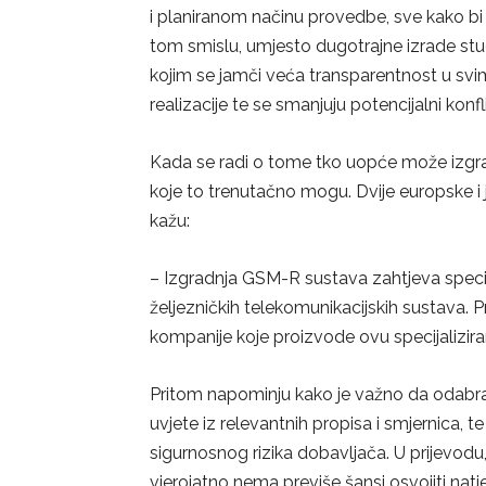
i planiranom načinu provedbe, sve kako bi s
tom smislu, umjesto dugotrajne izrade stud
kojim se jamči veća transparentnost u sv
realizacije te se smanjuju potencijalni konf
Kada se radi o tome tko uopće može izgradi
koje to trenutačno mogu. Dvije europske i j
kažu:
– Izgradnja GSM-R sustava zahtjeva specif
željezničkih telekomunikacijskih sustava. 
kompanije koje proizvode ovu specijalizir
Pritom napominju kako je važno da odabran
uvjete iz relevantnih propisa i smjernica, 
sigurnosnog rizika dobavljača. U prijevodu,
vjerojatno nema previše šansi osvojiti natje