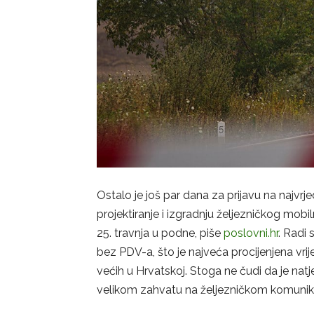
Ostalo je još par dana za prijavu na najvrjed
projektiranje i izgradnju željezničkog mob
25. travnja u podne, piše
poslovni.hr
. Radi
bez PDV-a, što je najveća procijenjena vrij
većih u Hrvatskoj. Stoga ne čudi da je natje
velikom zahvatu na željezničkom komunikac