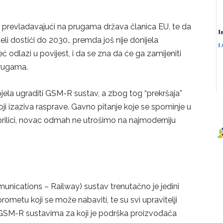
 prevladavajući na prugama država članica EU, te da
li dostići do 2030., premda još nije donijela
 odlazi u povijest, i da se zna da će ga zamijeniti
prugama.
pjela ugraditi GSM-R sustav, a zbog tog “prekršaja”
oji izaziva rasprave. Gavno pitanje koje se spominje u
prilici, novac odmah ne utrošimo na najmoderniju
ications – Railway) sustav trenutačno je jedini
ometu koji se može nabaviti, te su svi upravitelji
i GSM-R sustavima za koji je podrška proizvođača