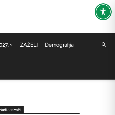
027.
ZAŽELI
Demografija
Naši osnivači