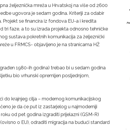
kupna željeznička mreža u Hrvatskoj na više od 2600
edbe ugovora je sedam godina. Kriteriji za odabir
Projekt se financira iz fondova EU-a i kredita
od tri faze, a to su izrada projekta odnosno tehničke
nog sustava pokretnih komunikacija za željeznički
mreže u FRMCS- objavljeno je na stranicama HŽ
izgrađen 1980-ih godina) trebao bi u sedam godina
ljetku bio vrhunski opremljen posljednjom,
doći do krajnjeg cilja – modernog komunikacijskog
čeno je da će put iz zastarjelog u najmoderniji
u roku od pet godina izgraditi prijelazni (GSM-R)
 (ovisno o EU), odraditi migracija na budući standard