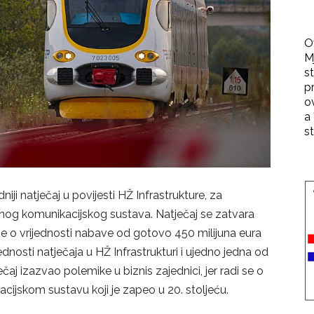
O
M
st
p
o
a 
st
niji natječaj u povijesti HŽ Infrastrukture, za
ilnog komunikacijskog sustava. Natječaj se zatvara
 se o vrijednosti nabave od gotovo 450 milijuna eura
ednosti natječaja u HŽ Infrastrukturi i ujedno jedna od
čaj izazvao polemike u biznis zajednici, jer radi se o
ijskom sustavu koji je zapeo u 20. stoljeću.