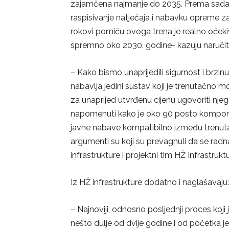
zajamčena najmanje do 2035. Prema sadaš
raspisivanje natječaja i nabavku opreme 
rokovi pomiču ovoga trena je realno očeki
spremno oko 2030. godine- kazuju naručite
– Kako bismo unaprijedili sigurnost i brzi
nabavlja jedini sustav koji je trenutačno
za unaprijed utvrđenu cijenu ugovoriti nj
napomenuti kako je oko 90 posto kompone
javne nabave kompatibilno između tren
argumenti su koji su prevagnuli da se rad
infrastrukture i projektni tim HŽ Infrastrukt
Iz HŽ infrastrukture dodatno i naglašavaju:
– Najnoviji, odnosno posljednji proces koji 
nešto dulje od dvije godine i od početka j