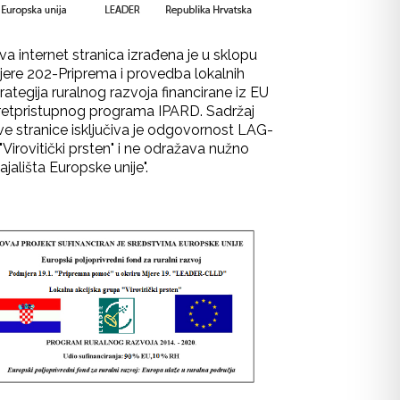
va internet stranica izrađena je u sklopu
jere 202-Priprema i provedba lokalnih
rategija ruralnog razvoja financirane iz EU
retpristupnog programa IPARD. Sadržaj
ve stranice isključiva je odgovornost LAG-
"Virovitički prsten" i ne odražava nužno
ajališta Europske unije".