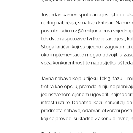
Još jedan kamen spoticanja jest što odluka
cijelog natječaja, smatraju kritičari. Naim
postotni udio u 450 milijuna eura vrijedno
tek dvije raspoložive tvrtke, pitanje jest,
Stoga kritičari koji su ujedno i zagovornic
oko implementacije mogao odvojiti u zase
veća konkurentnost te naposljetku ušteda
Javna nabava koja u tijeku, tek 3. fazu – 
tretira kao opciju, premda ni nju ne planiraju
jedinstvenom cijenom ugovoriti najmodernij
infrastrukture. Dodatno, kažu naručitelji da
predmeta nabave, odabran otvoreni postu
koji se provodi sukladno Zakonu o javnoj n