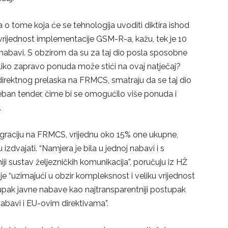
 o tome koja će se tehnologija uvoditi diktira ishod
e, vrijednost implementacije GSM-R-a, kažu, tek je 10
j nabavi. S obzirom da su za taj dio posla sposobne
 koliko zapravo ponuda može stići na ovaj natječaj?
i direktnog prelaska na FRMCS, smatraju da se taj dio
ban tender, čime bi se omogućilo više ponuda i
.
migraciju na FRMCS, vrijednu oko 15% one ukupne,
 izdvajati. “Namjera je bila u jednoj nabavi i s
i sustav željezničkih komunikacija”, poručuju iz HŽ
 je “uzimajući u obzir kompleksnost i veliku vrijednost
pak javne nabave kao najtransparentniji postupak
abavi i EU-ovim direktivama”.