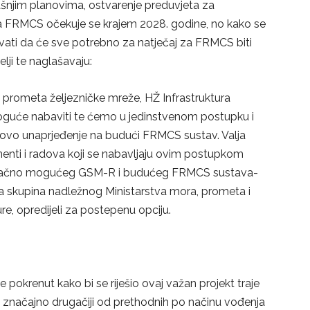
njim planovima, ostvarenje preduvjeta za
za FRMCS očekuje se krajem 2028. godine, no kako se
vati da će sve potrebno za natječaj za FRMCS biti
lji te naglašavaju:
nu prometa željezničke mreže, HŽ Infrastruktura
 moguće nabaviti te ćemo u jedinstvenom postupku i
egovo unaprjeđenje na budući FRMCS sustav. Valja
nti i radova koji se nabavljaju ovim postupkom
utačno mogućeg GSM-R i budućeg FRMCS sustava-
na skupina nadležnog Ministarstva mora, prometa i
ure, opredijeli za postepenu opciju.
je pokrenut kako bi se riješio ovaj važan projekt traje
e značajno drugačiji od prethodnih po načinu vođenja