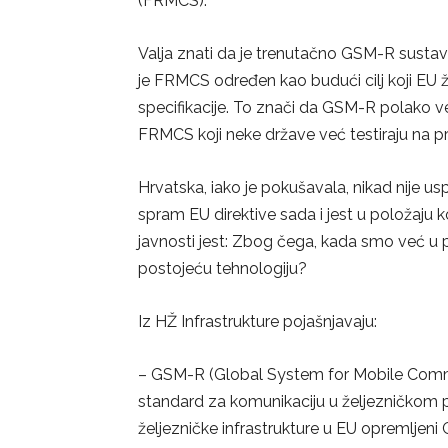
(FRMCS).
Valja znati da je trenutačno GSM-R sustav
je FRMCS određen kao budući cilj koji EU že
specifikacije. To znači da GSM-R polako već
FRMCS koji neke države već testiraju na 
Hrvatska, iako je pokušavala, nikad nije us
spram EU direktive sada i jest u položaju k
javnosti jest: Zbog čega, kada smo već u 
postojeću tehnologiju?
Iz HŽ Infrastrukture pojašnjavaju:
– GSM-R (Global System for Mobile Commun
standard za komunikaciju u željezničkom pr
željezničke infrastrukture u EU opremljen