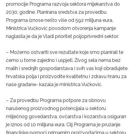
promocije Programa razvoja sektora mljekarstva do
2030. godine. Planirana sredstva za provedbu
Programa iznose nešto više od 592 milijuna eura.
Ministrica Vučković povodom otvorenja kampanje
naglasila je da je Vladi prioritet poljoprivredni sektor.
– Možemo ostvariti sve rezultate koje smo planirali te
ćemo u tome zajedno i uspjeti. Živog sela nema bez
malih i srednjih gospodarstava i svih vas koji obrađujete
hrvatska polja i proizvodite kvalitetnu i zdravu hranu za
naše građane- kazala je ministrica Vučković.
– Za provedbu Programa potpore za obnovu
narušenog proizvodnog potencijala u sektoru
mliječnog govedarstva, ovčarstva i kozarstva osiguran
je iznos od 10 milijuna eura. Cilj Programa je pružanje
financijske pomoći primarnim proizvođačima u sektoru