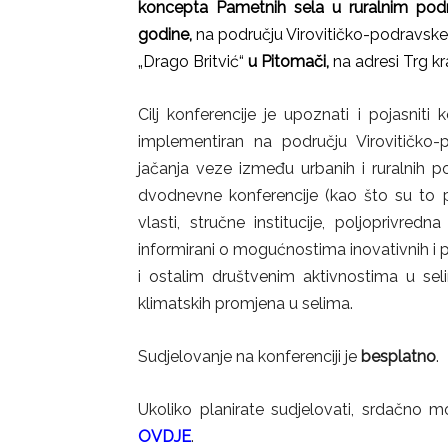
koncepta Pametnih sela u ruralnim podr
godine,
na području Virovitičko-podravske 
„Drago Britvić“
u Pitomači,
na adresi Trg k
Cilj konferencije je upoznati i pojasniti
implementiran na području Virovitičko-
jačanja veze između urbanih i ruralnih po
dvodnevne konferencije (kao što su to pr
vlasti, stručne institucije, poljoprivredn
informirani o mogućnostima inovativnih i pam
i ostalim društvenim aktivnostima u sel
klimatskih promjena u selima.
Sudjelovanje na konferenciji je
besplatno
.
Ukoliko planirate sudjelovati, srdačno m
OVDJE
.