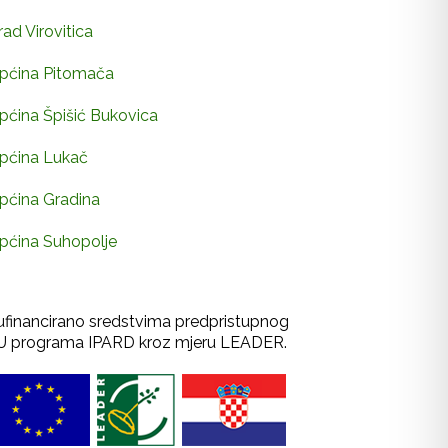
rad Virovitica
pćina Pitomača
pćina Špišić Bukovica
pćina Lukač
pćina Gradina
pćina Suhopolje
ufinancirano sredstvima predpristupnog
U programa IPARD kroz mjeru LEADER.