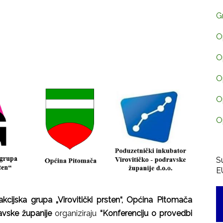
G
O
O
O
O
O
S
E
akcijska grupa „Virovitički prsten“, Općina Pitomača
avske županije
organiziraju
“Konferenciju o provedbi