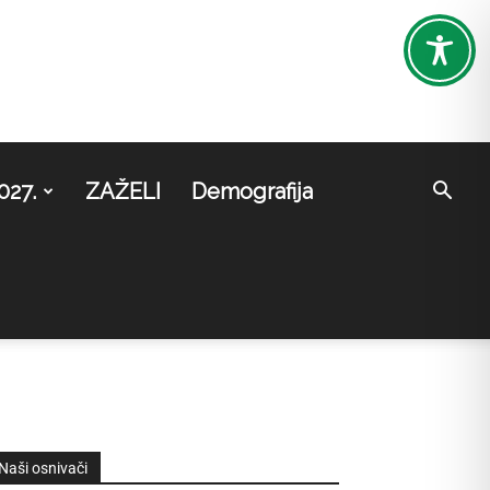
027.
ZAŽELI
Demografija
Naši osnivači