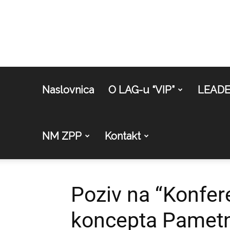
Naslovnica
O LAG-u “VIP”
LEAD
NM ZPP
Kontakt
Poziv na “Konfer
koncepta Pametni