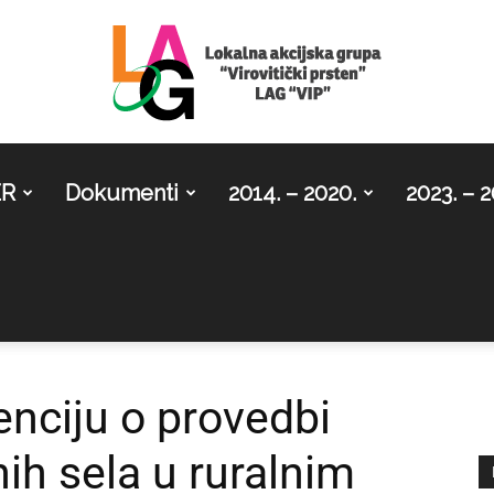
ER
Dokumenti
2014. – 2020.
2023. – 2
LAG
Virovitički
enciju o provedbi
h sela u ruralnim
prsten