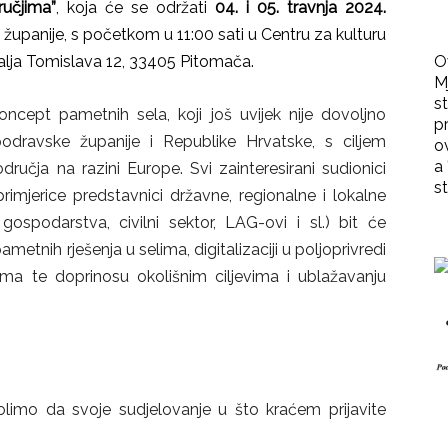
učjima”
, koja će se održati
04. i 05. travnja 2024.
županije, s početkom u 11:00 sati u Centru za kulturu
O
ralja Tomislava 12, 33405 Pitomača.
M
st
 koncept pametnih sela, koji još uvijek nije dovoljno
p
podravske županije i Republike Hrvatske, s ciljem
o
a 
dručja na razini Europe. Svi zainteresirani sudionici
st
imjerice predstavnici državne, regionalne i lokalne
a gospodarstva, civilni sektor, LAG-ovi i sl.) bit će
etnih rješenja u selima, digitalizaciji u poljoprivredi
ima te doprinosu okolišnim ciljevima i ublažavanju
olimo da svoje sudjelovanje u što kraćem prijavite