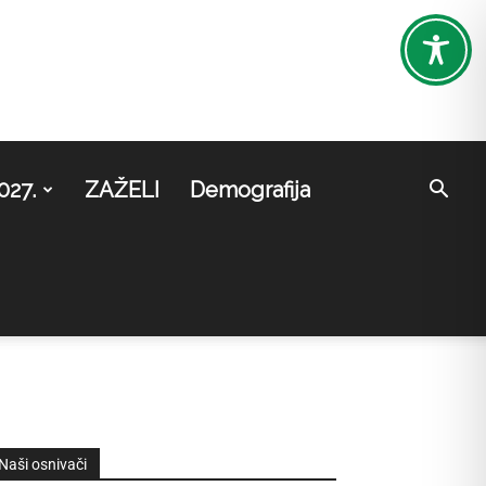
027.
ZAŽELI
Demografija
Naši osnivači