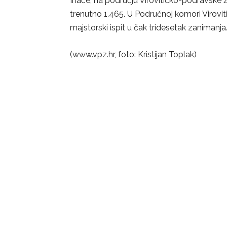
Inače, na području Virovitičko-podravske žup
trenutno 1.465. U Područnoj komori Virovi
majstorski ispit u čak tridesetak zanimanja
(www.vpz.hr, foto: Kristijan Toplak)