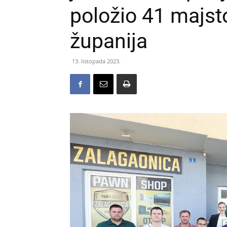
položio 41 majst
županija
13. listopada 2023.