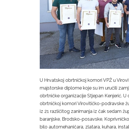
U Hrvatskoj obrtničkoj komori VPŽ u Virovit
majstorske diplome koje su im uručili zamj
obrtničke organizacije Stjepan Kenjerić. 
obrtničkoj komori Virovitičko-podravske žu
iz 21 različitog zanimanja iz čak sedam žu
baranjske, Brodsko-posavske, Koprivničko-
bilo automehaničara, zlatara, kuhara, instala