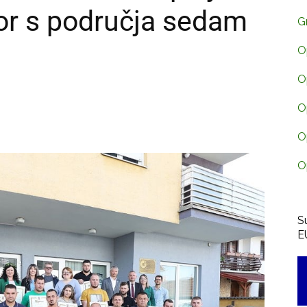
or s područja sedam
G
O
O
O
O
O
S
E