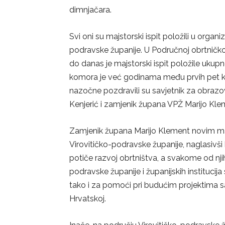
dimnjačara.
Svi oni su majstorski ispit položili u orga
podravske županije. U Područnoj obrtničkoj
do danas je majstorski ispit položile uku
komora je već godinama među prvih pet 
nazočne pozdravili su savjetnik za obraz
Kenjerić i zamjenik župana VPŽ Marijo Kle
Zamjenik župana Marijo Klement novim majs
Virovitičko-podravske županije, naglasivš
potiče razvoj obrtništva, a svakome od nj
podravske županije i županijskih institucija
tako i za pomoći pri budućim projektima s
Hrvatskoj.