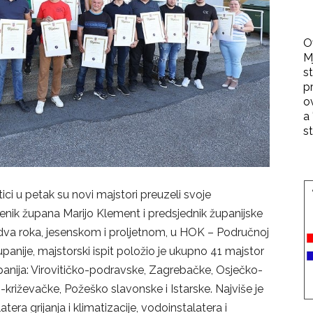
O
M
st
p
o
a 
st
ici u petak su novi majstori preuzeli svoje
enik župana Marijo Klement i predsjednik županijske
U dva roka, jesenskom i proljetnom, u HOK – Područnoj
panije, majstorski ispit položio je ukupno 41 majstor
panija: Virovitičko-podravske, Zagrebačke, Osječko-
križevačke, Požeško slavonske i Istarske. Najviše je
tera grijanja i klimatizacije, vodoinstalatera i