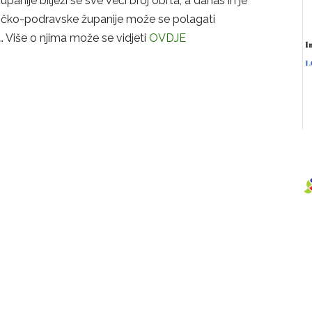
anije bilježi se sve veći broj obrta, a danas ih je
tičko-podravske županije može se polagati
… Više o njima može se vidjeti
OVDJE