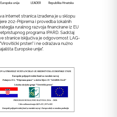
va internet stranica izrađena je u sklopu
jere 202-Priprema i provedba lokalnih
rategija ruralnog razvoja financirane iz EU
retpristupnog programa IPARD. Sadržaj
ve stranice isključiva je odgovornost LAG-
"Virovitički prsten" i ne odražava nužno
ajališta Europske unije".