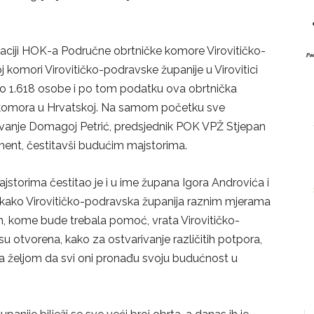
nizaciji HOK-a Područne obrtničke komore Virovitičko-
 komori Virovitičko-podravske županije u Virovitici
pno 1.618 osobe i po tom podatku ova obrtnička
komora u Hrvatskoj. Na samom početku sve
ovanje Domagoj Petrić, predsjednik POK VPŽ Stjepan
ment, čestitavši budućim majstorima.
torima čestitao je i u ime župana Igora Androvića i
i kako Virovitičko-podravska županija raznim mjerama
ih, kome bude trebala pomoć, vrata Virovitičko-
 su otvorena, kako za ostvarivanje različitih potpora,
a željom da svi oni pronađu svoju budućnost u