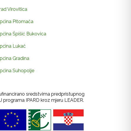
rad Virovitica
pćina Pitomača
pćina Špišić Bukovica
pćina Lukač
pćina Gradina
pćina Suhopolje
ufinancirano sredstvima predpristupnog
U programa IPARD kroz mjeru LEADER.