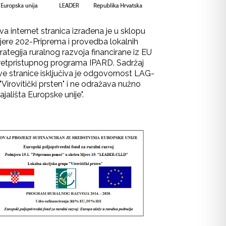
va internet stranica izrađena je u sklopu
jere 202-Priprema i provedba lokalnih
rategija ruralnog razvoja financirane iz EU
retpristupnog programa IPARD. Sadržaj
ve stranice isključiva je odgovornost LAG-
"Virovitički prsten" i ne odražava nužno
ajališta Europske unije".