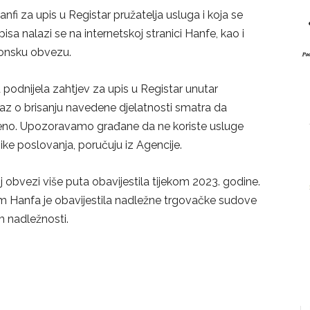
nfi za upis u Registar pružatelja usluga i koja se
isa nalazi se na internetskoj stranici Hanfe, kao i
konsku obvezu.
podnijela zahtjev za upis u Registar unutar
kaz o brisanju navedene djelatnosti smatra da
teno. Upozoravamo građane da ne koriste usluge
ike poslovanja, poručuju iz Agencije.
bvezi više puta obavijestila tijekom 2023. godine.
 Hanfa je obavijestila nadležne trgovačke sudove
m nadležnosti.