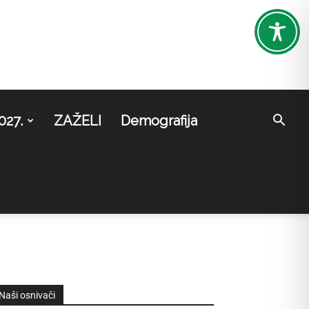
027.
ZAŽELI
Demografija
Naši osnivači