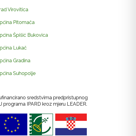
rad Virovitica
pćina Pitomača
pćina Špišić Bukovica
pćina Lukač
pćina Gradina
pćina Suhopolje
ufinancirano sredstvima predpristupnog
U programa IPARD kroz mjeru LEADER.