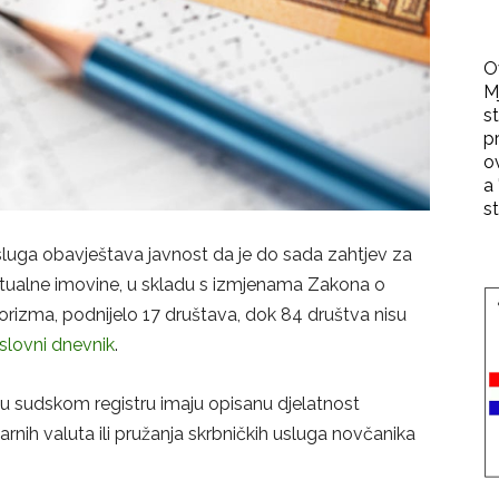
O
M
st
p
o
a 
st
usluga obavještava javnost da je do sada zahtjev za
irtualne imovine, u skladu s izmjenama Zakona o
rorizma, podnijelo 17 društava, dok 84 društva nisu
slovni dnevnik
.
 u sudskom registru imaju opisanu djelatnost
jarnih valuta ili pružanja skrbničkih usluga novčanika