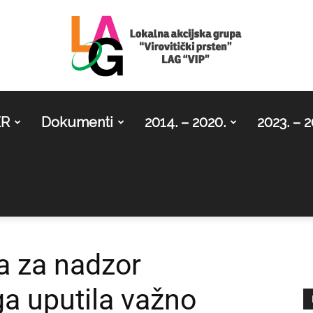
ER
Dokumenti
2014. – 2020.
2023. – 2
LAG
Virovitički
a za nadzor
ga uputila važno
prsten