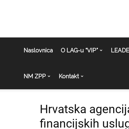
Naslovnica
O LAG-u “VIP”
LEAD
NM ZPP
Kontakt
Hrvatska agencij
financijskih uslu