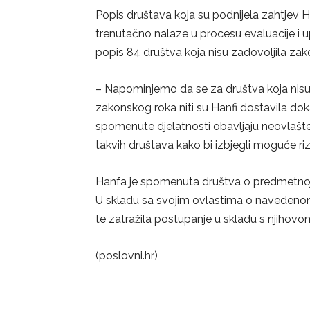
Popis društava koja su podnijela zahtjev Ha
trenutačno nalaze u procesu evaluacije i up
popis 84 društva koja nisu zadovoljila za
– Napominjemo da se za društva koja nisu 
zakonskog roka niti su Hanfi dostavila do
spomenute djelatnosti obavljaju neovlaš
takvih društava kako bi izbjegli moguće riz
Hanfa je spomenuta društva o predmetnoj o
U skladu sa svojim ovlastima o navedenom
te zatražila postupanje u skladu s njihovo
(poslovni.hr)