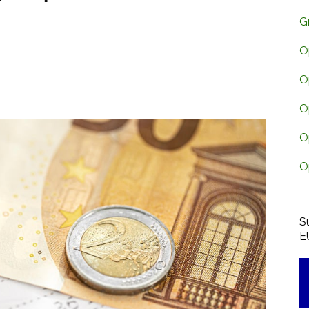
G
O
O
O
O
O
S
E