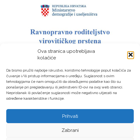
Ova stranica upotrebljava
kolačiće
Da bismo pružili najbolje iskustvo, koristimo tehnologije poput kolačića za
čuvanje i/ili pristup informacijama o uređaju. Suglasnost s ovim
tehnologijama će nam omogućiti da obrađujemo podatke kao što su
ponašanje pri pregledavanju ili jedinstveni ID-ovi na ovoj web stranici.
Nepristanak ili povlačenje suglasnosti može negativno utjecati na
određene karakteristike i funkcije.
Prihvati
LAG “Virovitički prsten” © Sva prava pridržana – Izrada:
Zabrani
LM DIGITAL