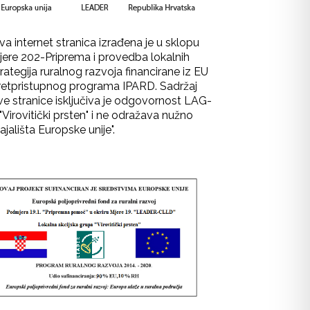
va internet stranica izrađena je u sklopu
jere 202-Priprema i provedba lokalnih
rategija ruralnog razvoja financirane iz EU
retpristupnog programa IPARD. Sadržaj
ve stranice isključiva je odgovornost LAG-
"Virovitički prsten" i ne odražava nužno
ajališta Europske unije".