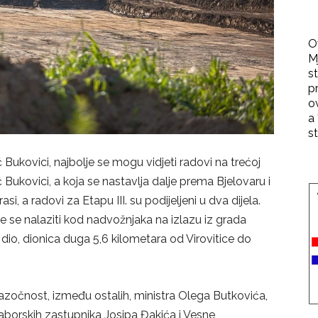
O
M
st
p
o
a 
st
ić Bukovici, najbolje se mogu vidjeti radovi na trećoj
 Bukovici, a koja se nastavlja dalje prema Bjelovaru i
si, a radovi za Etapu III. su podijeljeni u dva dijela.
 će se nalaziti kod nadvožnjaka na izlazu iz grada
 dio, dionica duga 5,6 kilometara od Virovitice do
zočnost, između ostalih, ministra Olega Butkovića,
saborskih zastupnika Josipa Đakića i Vesne