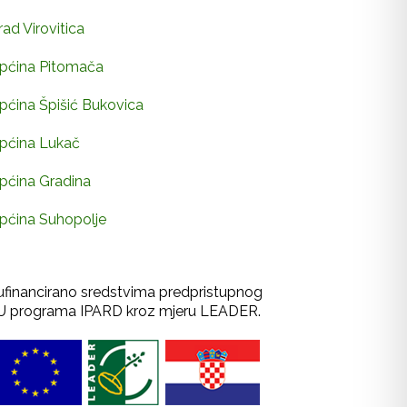
rad Virovitica
pćina Pitomača
pćina Špišić Bukovica
pćina Lukač
pćina Gradina
pćina Suhopolje
ufinancirano sredstvima predpristupnog
U programa IPARD kroz mjeru LEADER.