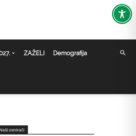
027.
ZAŽELI
Demografija
Naši osnivači