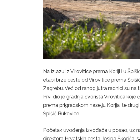
Na izlazu iz Virovitice prema Koriji i u Špiš
etapi brze ceste od Virovitice prema Špišić
Zagrebu. Već od ranog jutra radnici su na tra
Prvi dio je gradnja čvorišta Virovitica koje
prema prigradskom naselju Korija, te drugi
Špišić Bukovice.
Početak uvođenja izvođača u posao, uz na
direktora Hrvatskih cesta Josipa Škorića, 