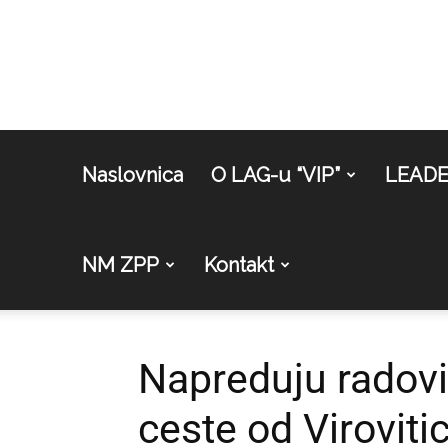
Naslovnica
O LAG-u “VIP”
LEAD
NM ZPP
Kontakt
Napreduju radovi 
ceste od Viroviti