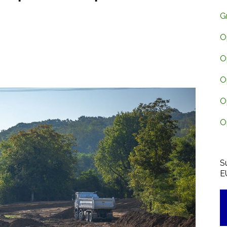
G
O
O
O
O
O
S
E