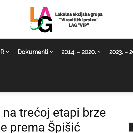
ER
Dokumenti
2014. – 2020.
2023. – 2
LAG
Virovitički
na trećoj etapi brze
ce prema Špišić
prsten