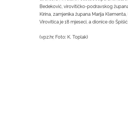
Bedeković, virovitičko-podravskog župana 
Kirina, zamjenika župana Marija Klementa, 
Virovitica je 18 mjeseci, a dionice do Špiš
(vpz.hr, Foto: K. Toplak)