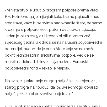
-Ministarstvo je uputilo program potpore prema Vladi
RH. Potrebno ga je mijenjati kako bismo pojačali iznos
sredstava, kako bi se svima nadoknadile štete, ne samo
kroz mjere potpore, već i putem dva nova natječaja.
Jedan je za mjeru 5.2.1 i trebao bi biti otvoren već
slijedećeg tjedna, a odnosi se na narušeni poljoprivredni
potencijal, budući da je puno štete koja se ne može
pokriti jednokratnim sredstvima potpore, već će se
morati nadoknaditi i investicijama kroz Europski
poljoprivredni fond – rekao je Majdak.
Najavio je i pokretanje drugog natječaja, za mjeru 4.1, iz
starog programa, “budući da još uvijek mogu otvarati
natječaje kako bi preventivno djelovali.”
-On će biti namijenjen nabavi opreme za zaštitu usjeva i