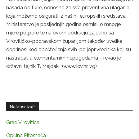
nasada od tuče, odnosno za sva preventivna ulaganja
koja možemo osigurati iz naših i europskih sredstava.
Ministarstvo je posljednjih godina osmislilo mnoge
mjere potpore te na ovom području zajedno sa
Virovitičko-podravskom županijom također uvelike
doprinosi kod obeštećenja svih poljoprivrednika koji su
nastradali u elementarnim nepogodama – rekao je
državni tajnik T. Majdak. (www.icv.hr, vg)
Naši osnivači
Grad Virovitica
Općina Pitomača