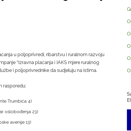
G
O
O
O
ćanja u poljoprivredi, ribarstvu i ruralnom razvoju
O
mpanje “Izravna plaćanja i IAKS mjere ruralnog
lužbe i poljoprivrednike da sudjeluju na istima.
O
m rasporedu:
S
E
 Ante Trumbića 4)
evar oslobođenja 23)
ropske avenije 13)