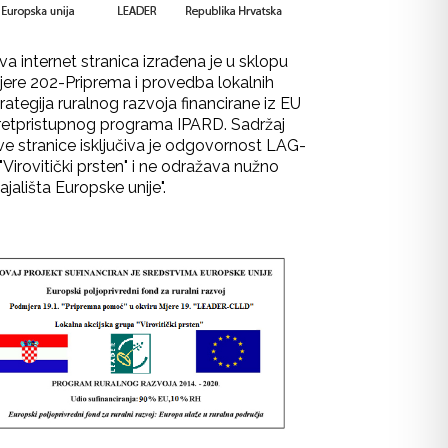
va internet stranica izrađena je u sklopu
jere 202-Priprema i provedba lokalnih
rategija ruralnog razvoja financirane iz EU
retpristupnog programa IPARD. Sadržaj
ve stranice isključiva je odgovornost LAG-
"Virovitički prsten" i ne odražava nužno
ajališta Europske unije".