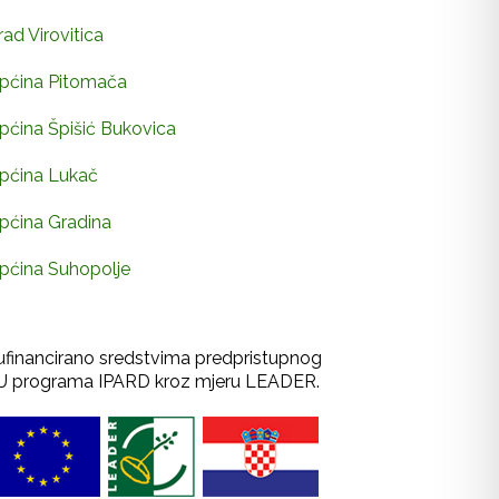
rad Virovitica
pćina Pitomača
pćina Špišić Bukovica
pćina Lukač
pćina Gradina
pćina Suhopolje
ufinancirano sredstvima predpristupnog
U programa IPARD kroz mjeru LEADER.