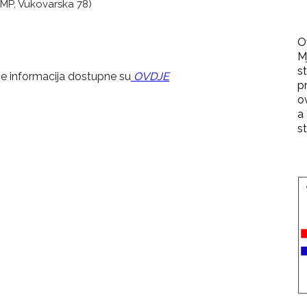
a MP, Vukovarska 78)
O
M
st
še informacija dostupne su
OVDJE
p
o
a 
st