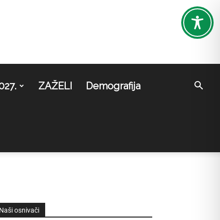
027.
ZAŽELI
Demografija
Naši osnivači