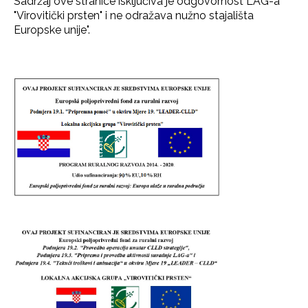
Sadržaj ove stranice isključiva je odgovornost LAG-a
"Virovitički prsten" i ne odražava nužno stajališta
Europske unije".