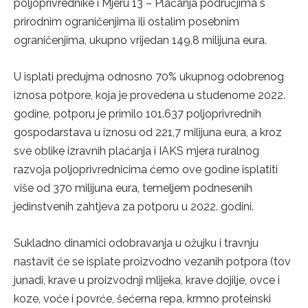
poljoprivrednike i Mjeru 13 – Plaćanja područjima s
prirodnim ograničenjima ili ostalim posebnim
ograničenjima, ukupno vrijedan 149,8 milijuna eura.
U isplati predujma odnosno 70% ukupnog odobrenog
iznosa potpore, koja je provedena u studenome 2022.
godine, potporu je primilo 101.637 poljoprivrednih
gospodarstava u iznosu od 221,7 milijuna eura, a kroz
sve oblike izravnih plaćanja i IAKS mjera ruralnog
razvoja poljoprivrednicima ćemo ove godine isplatiti
više od 370 milijuna eura, temeljem podnesenih
jedinstvenih zahtjeva za potporu u 2022. godini.
Sukladno dinamici odobravanja u ožujku i travnju
nastavit će se isplate proizvodno vezanih potpora (tov
junadi, krave u proizvodnji mlijeka, krave dojilje, ovce i
koze, voće i povrće, šećerna repa, krmno proteinski