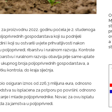
O
M
st
ja za proizvodnu 2022. godinu počela je 2. studenoga
p
o
oljoprivrednih gospodarstava koji su podnijeli
a 
i i koji su ostvarili uvjete prihvatljivosti nakon
st
poljoprivredi, ribarstvu i ruralnom razvoju. Kontrole
ribarstvu i ruralnom razvoju obavlja prije same uplate
to ukupnog broja poljoprivrednih gospodarstava, a
ku kontrola, do kraja siječnja.
bio osiguran iznos od 226,3 milijuna eura, odnosno
dstva su isplaćena za potporu po površini, odnosno
anje i mlade poljoprivrednike. Novac za ovu isplatu
nda za jamstva u poljoprivredi.