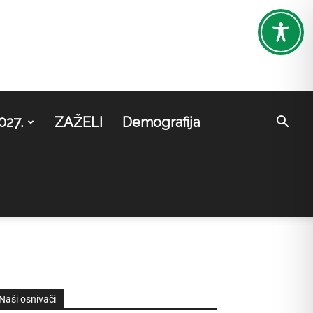
027.
ZAŽELI
Demografija
Naši osnivači