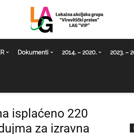
ER
Dokumenti
2014. – 2020.
2023. – 2
LAG
Virovitički
ma isplaćeno 220
edujma za izravna
prsten