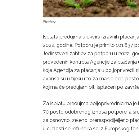
Pixabay
Isplata predujma u okviru izravnih plaćan
2022. godine. Potporu je primilo 101.637 p
Jedinstveni zahtjev za potporu u 2022. godin
provedenih kontrola Agencije za plaćanja u 
koje Agencija za plaćanja u poljoprivredi, 
avansa su u tijeku i to za manje od 1 pos
kojima će predujam biti isplaćen po završet
Za isplatu predujma poljoprivrednicima je 
70 posto odobrenog iznosa potpore, a sre
za osnovno, zeleno, preraspodijeljeno plać
u cijelosti se refundira se iz Europskog fo