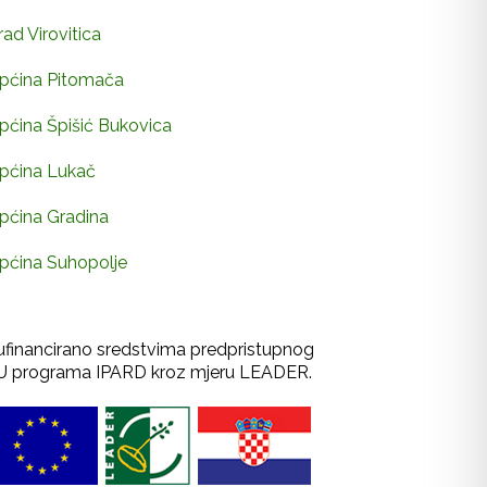
rad Virovitica
pćina Pitomača
pćina Špišić Bukovica
pćina Lukač
pćina Gradina
pćina Suhopolje
ufinancirano sredstvima predpristupnog
U programa IPARD kroz mjeru LEADER.