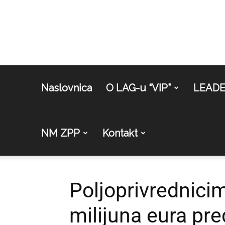
Naslovnica
O LAG-u “VIP”
LEAD
NM ZPP
Kontakt
Poljoprivrednici
milijuna eura pr