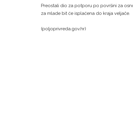
Preostali dio za potporu po površini za osn
za mlade bit će isplaćena do kraja veljače.
(poljoprivreda.gov.hr)