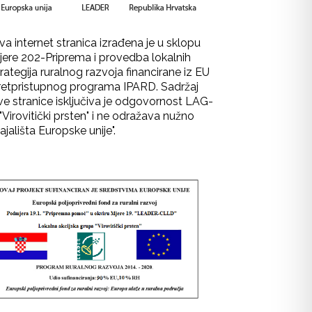
va internet stranica izrađena je u sklopu
jere 202-Priprema i provedba lokalnih
rategija ruralnog razvoja financirane iz EU
retpristupnog programa IPARD. Sadržaj
ve stranice isključiva je odgovornost LAG-
"Virovitički prsten" i ne odražava nužno
ajališta Europske unije".