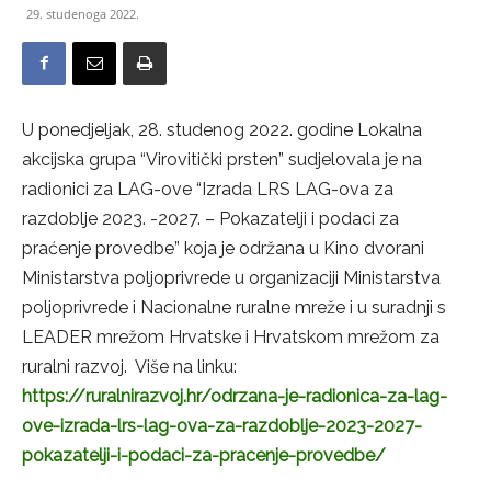
29. studenoga 2022.
U ponedjeljak, 28. studenog 2022. godine Lokalna
akcijska grupa “Virovitički prsten” sudjelovala je na
radionici za LAG-ove “Izrada LRS LAG-ova za
razdoblje 2023. -2027. – Pokazatelji i podaci za
praćenje provedbe” koja je održana u Kino dvorani
Ministarstva poljoprivrede u organizaciji Ministarstva
poljoprivrede i Nacionalne ruralne mreže i u suradnji s
LEADER mrežom Hrvatske i Hrvatskom mrežom za
ruralni razvoj. Više na linku:
https://ruralnirazvoj.hr/odrzana-je-radionica-za-lag-
ove-izrada-lrs-lag-ova-za-razdoblje-2023-2027-
pokazatelji-i-podaci-za-pracenje-provedbe/