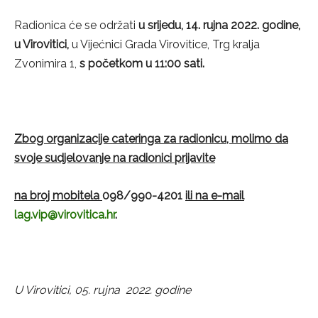
Radionica će se održati
u srijedu, 14. rujna 2022. godine,
u Virovitici,
u Vijećnici Grada Virovitice, Trg kralja
Zvonimira 1,
s početkom u 11:00 sati.
Zbog organizacije cateringa za radionicu, molimo da
svoje sudjelovanje na radionici prijavite
na broj mobitela
098/990-4201
ili na e-mail
lag.vip@virovitica.hr
.
U Virovitici, 05. rujna 2022. godine