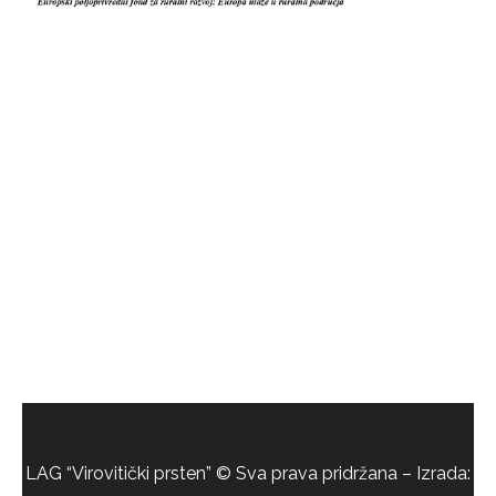
LAG “Virovitički prsten” © Sva prava pridržana – Izrada: