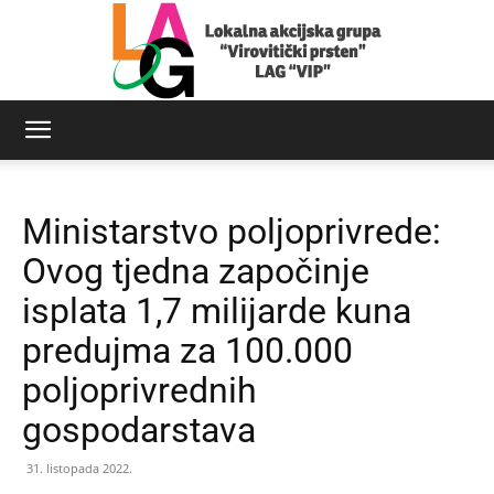
LAG
Ministarstvo poljoprivrede:
Virovitički
Ovog tjedna započinje
isplata 1,7 milijarde kuna
predujma za 100.000
prsten
poljoprivrednih
gospodarstava
31. listopada 2022.