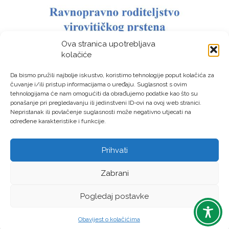
Ova stranica upotrebljava
kolačiće
Da bismo pružili najbolje iskustvo, koristimo tehnologije poput kolačića za
čuvanje i/ili pristup informacijama o uređaju. Suglasnost s ovim
tehnologijama će nam omogućiti da obrađujemo podatke kao što su
ponašanje pri pregledavanju ili jedinstveni ID-ovi na ovoj web stranici.
Nepristanak ili povlačenje suglasnosti može negativno utjecati na
određene karakteristike i funkcije.
Prihvati
LAG “Virovitički prsten” © Sva prava pridržana – Izrada:
Zabrani
LM DIGITAL
Pogledaj postavke
Obavijest o kolačićima