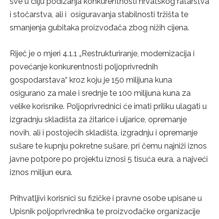
sve u cilju podizanja konkurentnosti hrvatskog ratarstva
i stočarstva, ali i osiguravanja stabilnosti tržišta te
smanjenja gubitaka proizvođača zbog nižih cijena.
Riječ je o mjeri 4.1.1 „Restrukturiranje, modernizacija i
povećanje konkurentnosti poljoprivrednih
gospodarstava“ kroz koju je 150 milijuna kuna
osigurano za male i srednje te 100 milijuna kuna za
velike korisnike. Poljoprivrednici će imati priliku ulagati u
izgradnju skladišta za žitarice i uljarice, opremanje
novih, ali i postojećih skladišta, izgradnju i opremanje
sušare te kupnju pokretne sušare, pri čemu najniži iznos
javne potpore po projektu iznosi 5 tisuća eura, a najveći
iznos milijun eura.
Prihvatljivi korisnici su fizičke i pravne osobe upisane u
Upisnik poljoprivrednika te proizvođačke organizacije