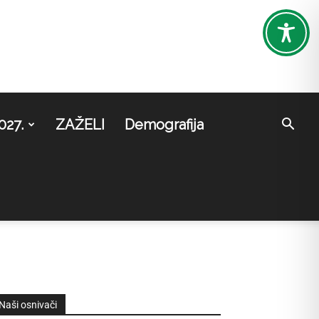
027.
ZAŽELI
Demografija
Naši osnivači