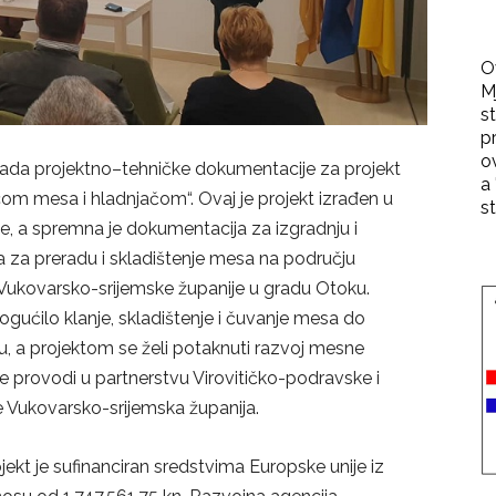
O
M
st
p
o
rada projektno–tehničke dokumentacije za projekt
a 
com mesa i hladnjačom“. Ovaj je projekt izrađen u
st
je, a spremna je dokumentacija za izgradnju i
a za preradu i skladištenje mesa na području
 Vukovarsko-srijemske županije u gradu Otoku.
ućilo klanje, skladištenje i čuvanje mesa do
tu, a projektom se želi potaknuti razvoj mesne
 se provodi u partnerstvu Virovitičko-podravske i
je Vukovarsko-srijemska županija.
jekt je sufinanciran sredstvima Europske unije iz