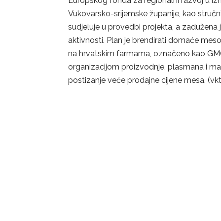
Europskog fonda za regionalni razvoj u iz
Vukovarsko-srijemske županije, kao stručni 
sudjeluje u provedbi projekta, a zadužena
aktivnosti. Plan je brendirati domaće mes
na hrvatskim farmama, označeno kao GMO-f
organizacijom proizvodnje, plasmana i m
postizanje veće prodajne cijene mesa. (vkt