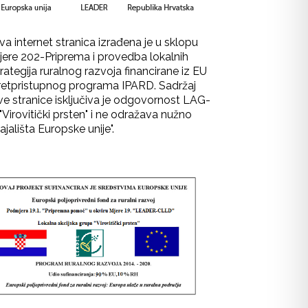
va internet stranica izrađena je u sklopu
jere 202-Priprema i provedba lokalnih
rategija ruralnog razvoja financirane iz EU
retpristupnog programa IPARD. Sadržaj
ve stranice isključiva je odgovornost LAG-
"Virovitički prsten" i ne odražava nužno
ajališta Europske unije".