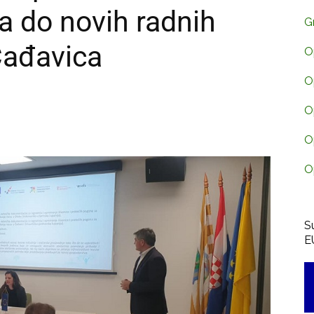
a do novih radnih
G
Čađavica
O
O
O
O
O
S
E