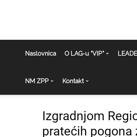
Naslovnica
O LAG-u “VIP”
LEAD
NM ZPP
Kontakt
Izgradnjom Regio
pratećih pogona 