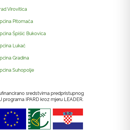
rad Virovitica
pćina Pitomača
pćina Špišić Bukovica
pćina Lukač
pćina Gradina
pćina Suhopolje
ufinancirano sredstvima predpristupnog
U programa IPARD kroz mjeru LEADER.