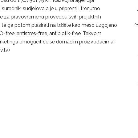
nosu od 1.747.561,75 kn. Razvojna agencija
suradnik, sudjelovala je u pripremi i trenutno
 je za pravovremenu provedbu svih projektnih
o te ga potom plasirati na tržište kao meso uzgojeno
ree, antistres-free, antibiotik-free. Takvom
arketinga omogućit će se domaćim proizvođačima i
v.tv)