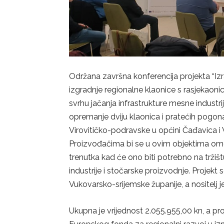
Održana završna konferencija projekta “Iz
izgradnje regionalne klaonice s rasjekaoni
svrhu jačanja infrastrukture mesne industri
opremanje dviju klaonica i pratećih pogon
Virovitičko-podravske u općini Čađavica i
Proizvođačima bi se u ovim objektima omog
trenutka kad će ono biti potrebno na tržiš
industrije i stočarske proizvodnje. Projekt
Vukovarsko-srijemske županije, a nositelj 
Ukupna je vrijednost 2.055.955,00 kn, a pro