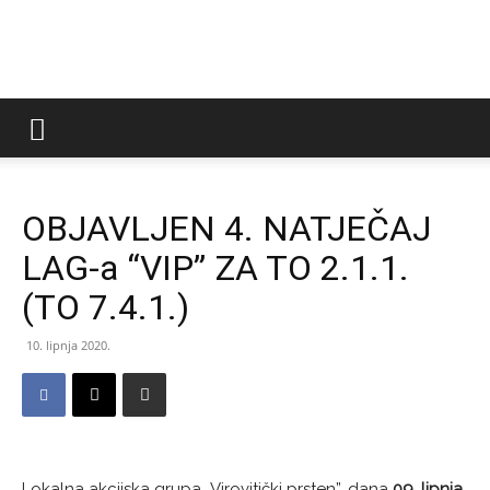
LAG
Virovitički
OBJAVLJEN 4. NATJEČAJ
LAG-a “VIP” ZA TO 2.1.1.
prsten
(TO 7.4.1.)
10. lipnja 2020.
Lokalna akcijska grupa „Virovitički prsten”, dana
09. lipnja