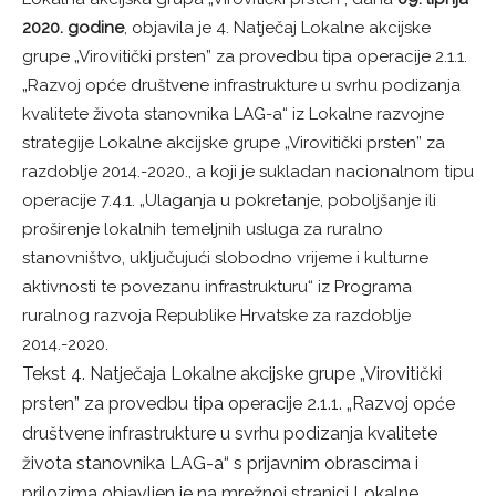
2020. godine
, objavila je 4. Natječaj Lokalne akcijske
grupe „Virovitički prsten” za provedbu tipa operacije 2.1.1.
„Razvoj opće društvene infrastrukture u svrhu podizanja
kvalitete života stanovnika LAG-a“ iz Lokalne razvojne
strategije Lokalne akcijske grupe „Virovitički prsten” za
razdoblje 2014.-2020., a koji je sukladan nacionalnom tipu
operacije 7.4.1. „Ulaganja u pokretanje, poboljšanje ili
proširenje lokalnih temeljnih usluga za ruralno
stanovništvo, uključujući slobodno vrijeme i kulturne
aktivnosti te povezanu infrastrukturu“ iz Programa
ruralnog razvoja Republike Hrvatske za razdoblje
2014.-2020.
Tekst 4. Natječaja Lokalne akcijske grupe „Virovitički
prsten” za provedbu tipa operacije 2.1.1. „Razvoj opće
društvene infrastrukture u svrhu podizanja kvalitete
života stanovnika LAG-a“ s prijavnim obrascima i
prilozima objavljen je na mrežnoj stranici Lokalne