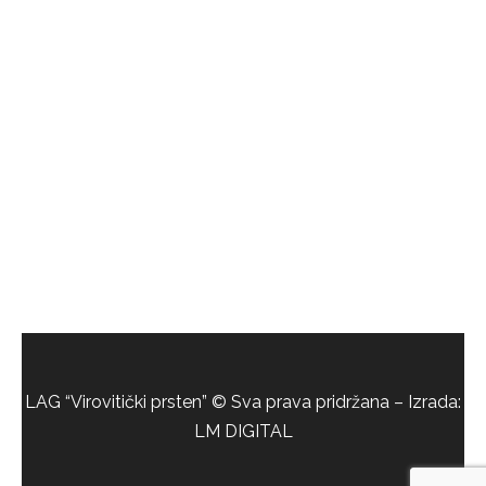
LAG “Virovitički prsten” © Sva prava pridržana – Izrada:
LM DIGITAL