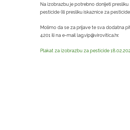
Na izobrazbu je potrebno donijeti presli
pesticide (ili presliku iskaznice za pesticid
Molimo da se za prijave te sva dodatna pit
4201 ili na e-mail lag.vip@virovitica.hr.
Plakat za izobrazbu za pesticide 18.02.20