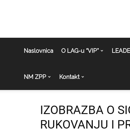
Naslovnica
O LAG-u “VIP”
LEAD
NM ZPP
Kontakt
IZOBRAZBA O S
RUKOVANJU I P