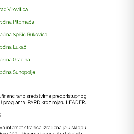
rad Virovitica
pćina Pitomača
pćina Špišić Bukovica
pćina Lukač
pćina Gradina
pćina Suhopolje
ufinancirano sredstvima predpristupnog
U programa IPARD kroz mjeru LEADER.
va internet stranica izrađena je u sklopu
jere 202-Priprema i provedba lokalnih