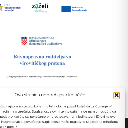
Ova stranica upotrebljava kolačiće
žili najbolje iskustvo, koristimo tehnologije poput kolačića za čuvanje i/ili
rmacijama o uređaju. Suglasnost s ovim tehnologijama će nam omogućiti da
odatke kao što su ponašanje pri pregledavanju ili jedinstveni ID-ovi na ovoj
. Nepristanak ili povlačenje suglasnosti može negativno utjecati na određene
e i funkcije.