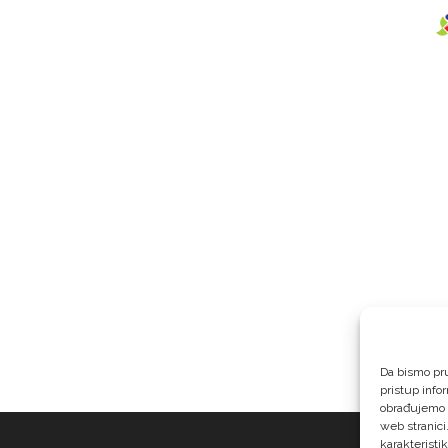
Da bismo pru
pristup info
obrađujemo p
web stranici
karakteristik