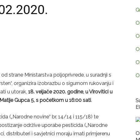
02.2020.
G
O
O
O
O
d strane Ministarstva poljoprivrede, u suradnji s
O
sten“, organizira izobrazbu o sigurnom rukovanju i
ati u utorak,
18. veljače 2020. godine, u Virovitici u
 Matije Gupca 5, s početkom u 16:00 sati
.
S
E
da („Narodne novine“ br. 14/14 i 115/18) te
 postizanje održive uporabe pesticida („Narodne
O
ci, distributeri i savjetnici moraju imati primjerenu
M