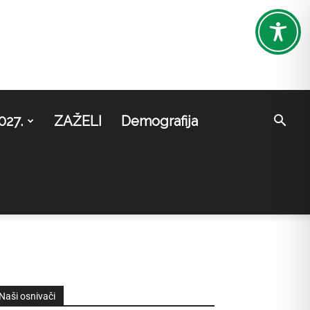
027.
ZAŽELI
Demografija
Naši osnivači