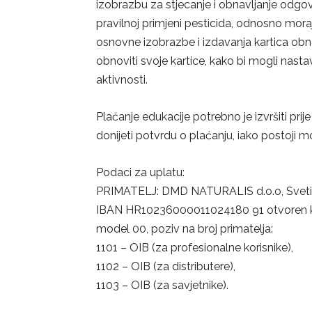
izobrazbu za stjecanje i obnavljanje odgov
pravilnoj primjeni pesticida, odnosno mora
osnovne izobrazbe i izdavanja kartica o
obnoviti svoje kartice, kako bi mogli nastavi
aktivnosti.
Plaćanje edukacije potrebno je izvršiti pri
donijeti potvrdu o plaćanju, iako postoji 
Podaci za uplatu:
PRIMATELJ: DMD NATURALIS d.o.o, Sveti 
IBAN HR10236000011024180 91 otvoren 
model 00, poziv na broj primatelja:
1101 – OIB (za profesionalne korisnike),
1102 – OIB (za distributere),
1103 – OIB (za savjetnike).