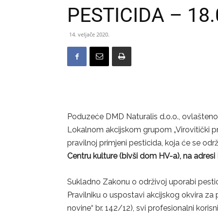
PESTICIDA – 18.
14. veljače 2020.
Poduzeće DMD Naturalis d.o.o., ovlašteno o
Lokalnom akcijskom grupom „Virovitički pr
pravilnoj primjeni pesticida, koja će se održ
Centru kulture (bivši dom HV-a), na adresi
Sukladno Zakonu o održivoj uporabi pestici
Pravilniku o uspostavi akcijskog okvira za
novine“ br. 142/12), svi profesionalni korisni