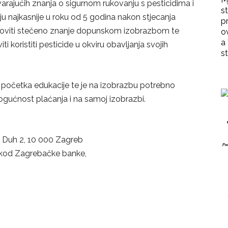
arajućih znanja o sigurnom rukovanju s pesticidima i
st
ju najkasnije u roku od 5 godina nakon stjecanja
p
bnoviti stečeno znanje dopunskom izobrazbom te
o
a 
ti koristiti pesticide u okviru obavljanja svojih
st
je početka edukacije te je na izobrazbu potrebno
mogućnost plaćanja i na samoj izobrazbi.
Duh 2, 10 000 Zagreb
kod Zagrebačke banke,