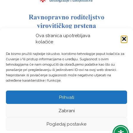
Ova stranica upotrebljava
kolačiće
Da bismo pružili najbolje iskustvo, koristimo tehnologije poput kolačića za
čuvanje i/ili pristup informacijama o uređaju. Suglasnost s ovim
tehnologijama će nam omogućiti da obrađujemo podatke kao što su
ponašanje pri pregledavanju ili jedinstveni ID-ovi na ovoj web stranici.
Nepristanak ili povlačenje suglasnosti može negativno utjecati na
određene karakteristike i funkcije.
Prihvati
LAG “Virovitički prsten” © Sva prava pridržana – Izrada:
Zabrani
LM DIGITAL
Pogledaj postavke