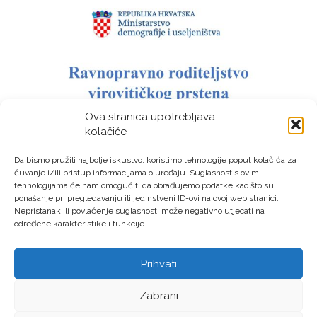
Ova stranica upotrebljava
kolačiće
Da bismo pružili najbolje iskustvo, koristimo tehnologije poput kolačića za
čuvanje i/ili pristup informacijama o uređaju. Suglasnost s ovim
tehnologijama će nam omogućiti da obrađujemo podatke kao što su
ponašanje pri pregledavanju ili jedinstveni ID-ovi na ovoj web stranici.
Nepristanak ili povlačenje suglasnosti može negativno utjecati na
određene karakteristike i funkcije.
Prihvati
LAG “Virovitički prsten” © Sva prava pridržana – Izrada:
Zabrani
LM DIGITAL