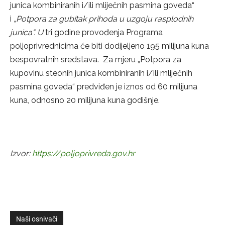
junica kombiniranih i/ili mliječnih pasmina goveda“
i
„
Potpora za gubitak prihoda u uzgoju rasplodnih
junica“. U
tri godine provođenja Programa
poljoprivrednicima će biti dodijeljeno 195 milijuna kuna
bespovratnih sredstava. Za mjeru „Potpora za
kupovinu steonih junica kombiniranih i/ili mliječnih
pasmina goveda“ predviđen je iznos od 60 milijuna
kuna, odnosno 20 milijuna kuna godišnje.
Izvor:
https://poljoprivreda.gov.hr
Naši osnivači