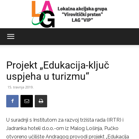
LAG
Projekt „Edukacija-ključ
Virovitički
uspjeha u turizmu“
15. travnja 2019.
prsten
U suradnji s Institutom za razvoj tržišta rada (IRTR) i
Jadranka hoteli d.o.o.-om iz Malog Lošinja, Pučko
otvoreno učilište Andragog provodi projekt „Edukacija