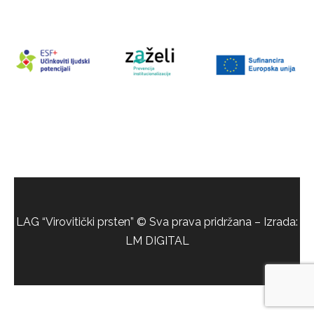
LAG “Virovitički prsten” © Sva prava pridržana – Izrada:
LM DIGITAL