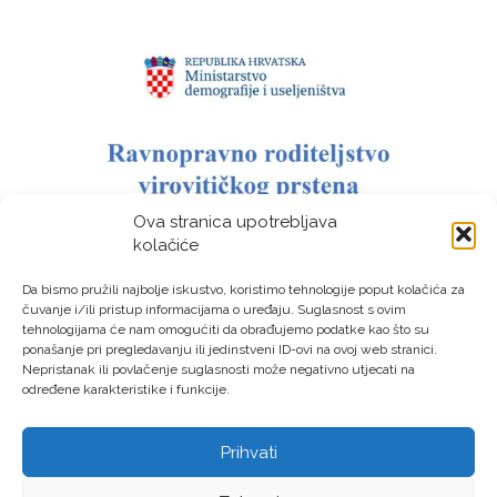
Ova stranica upotrebljava
kolačiće
Da bismo pružili najbolje iskustvo, koristimo tehnologije poput kolačića za
čuvanje i/ili pristup informacijama o uređaju. Suglasnost s ovim
tehnologijama će nam omogućiti da obrađujemo podatke kao što su
ponašanje pri pregledavanju ili jedinstveni ID-ovi na ovoj web stranici.
Nepristanak ili povlačenje suglasnosti može negativno utjecati na
određene karakteristike i funkcije.
Prihvati
LAG “Virovitički prsten” © Sva prava pridržana – Izrada: