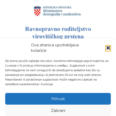
Ova stranica upotrebljava
kolačiće
Da bismo pružili najbolje iskustvo, koristimo tehnologije poput kolačića za
čuvanje i/ili pristup informacijama o uređaju. Suglasnost s ovim
tehnologijama će nam omogućiti da obrađujemo podatke kao što su
ponašanje pri pregledavanju ili jedinstveni ID-ovi na ovoj web stranici.
Nepristanak ili povlačenje suglasnosti može negativno utjecati na
određene karakteristike i funkcije.
Prihvati
LAG “Virovitički prsten” © Sva prava pridržana – Izrada:
Zabrani
LM DIGITAL