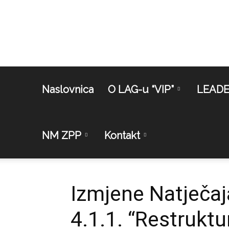
Naslovnica
O LAG-u “VIP”
LEAD
NM ZPP
Kontakt
Izmjene Natječaja
4.1.1. “Restruktu