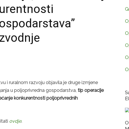
urentnosti
G
gospodarstava”
O
O
izvodnje
O
O
O
stvu i ruralnom razvoju objavila je druge izmjene
ganja u poljoprivredna gospodarstva,
tip
operacije
S
ovećanje konkurentnosti poljoprivrednih
E
itati
ovdje
.
O
M