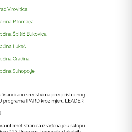
rad Virovitica
pćina Pitomača
pćina Špišić Bukovica
pćina Lukač
pćina Gradina
pćina Suhopolje
ufinancirano sredstvima predpristupnog
U programa IPARD kroz mjeru LEADER.
va internet stranica izrađena je u sklopu
jere 202-Priprema i provedba lokalnih