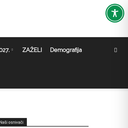
027.
ZAŽELI
Demografija
Naši osnivači