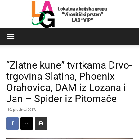
LAG
“Zlatne kune” tvrtkama Drvo-
Virovitički
trgovina Slatina, Phoenix
Orahovica, DAM iz Lozana i
Jan – Spider iz Pitomače
prsten
19. prosinca 2017.