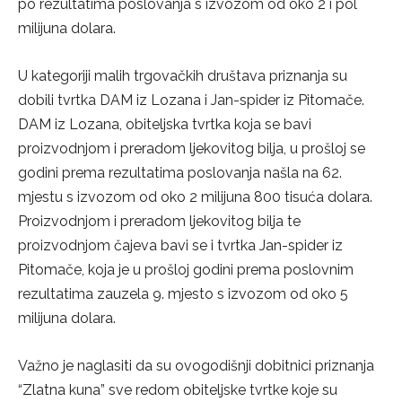
po rezultatima poslovanja s izvozom od oko 2 i pol
milijuna dolara.
U kategoriji malih trgovačkih društava priznanja su
dobili tvrtka DAM iz Lozana i Jan-spider iz Pitomače.
DAM iz Lozana, obiteljska tvrtka koja se bavi
proizvodnjom i preradom ljekovitog bilja, u prošloj se
godini prema rezultatima poslovanja našla na 62.
mjestu s izvozom od oko 2 milijuna 800 tisuća dolara.
Proizvodnjom i preradom ljekovitog bilja te
proizvodnjom čajeva bavi se i tvrtka Jan-spider iz
Pitomače, koja je u prošloj godini prema poslovnim
rezultatima zauzela 9. mjesto s izvozom od oko 5
milijuna dolara.
Važno je naglasiti da su ovogodišnji dobitnici priznanja
“Zlatna kuna” sve redom obiteljske tvrtke koje su