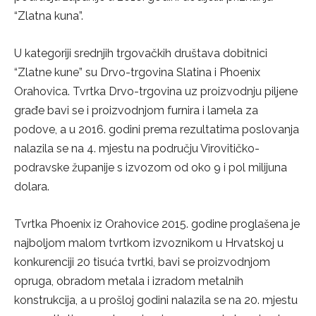
“Zlatna kuna”.
U kategoriji srednjih trgovačkih društava dobitnici
“Zlatne kune” su Drvo-trgovina Slatina i Phoenix
Orahovica. Tvrtka Drvo-trgovina uz proizvodnju piljene
građe bavi se i proizvodnjom furnira i lamela za
podove, a u 2016. godini prema rezultatima poslovanja
nalazila se na 4. mjestu na području Virovitičko-
podravske županije s izvozom od oko 9 i pol milijuna
dolara.
Tvrtka Phoenix iz Orahovice 2015. godine proglašena je
najboljom malom tvrtkom izvoznikom u Hrvatskoj u
konkurenciji 20 tisuća tvrtki, bavi se proizvodnjom
opruga, obradom metala i izradom metalnih
konstrukcija, a u prošloj godini nalazila se na 20. mjestu