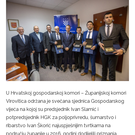
U Hrvatskoj gospodarskoj komori – Županijskoj komori
Virovitica održana je svečana sjednica Gospodarskog
vijeća na kojoj su predsjednik Ivan Slamić i
potpredsjednik HGK za poljoprivredu, šumarstvo i
ribarstvo Ivan Škorić najuspješnijim tvrtkama na
području županije u 2016. godini dodijelili priznanja