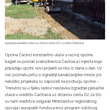
Izgradnja pjeaèke staze uz dravnu cestu D2 u sreditu Èaèinaca
Općina Čačinci konstantno ulaže u razvoj općine,
bageri su postali svakodnevica Čačinaca i mjesta koja
pripadaju općini, novi projekti se nižu iz dana u dan. Uz
već poznatu priču o izgradnji kanalizacijske mreže, još
nekoliko projekata su započeti na području općine. -
Trenutno su u tijeku radovi nastavka izgradnje pješačke
staze u središtu Čačinaca uz državnu cestu D2 za što
su nam sredstva osigurali Ministarstvo regionalnog
razvoja i europskih fondova kroz program održivog