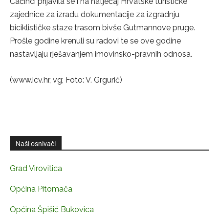
Čačinci prijavila se i na natječaj Hrvatske turističke
zajednice za izradu dokumentacije za izgradnju
biciklističke staze trasom bivše Gutmannove pruge.
Prošle godine krenuli su radovi te se ove godine
nastavljaju rješavanjem imovinsko-pravnih odnosa.
(www.icv.hr, vg; Foto: V. Grgurić)
Naši osnivači
Grad Virovitica
Općina Pitomača
Općina Špišić Bukovica