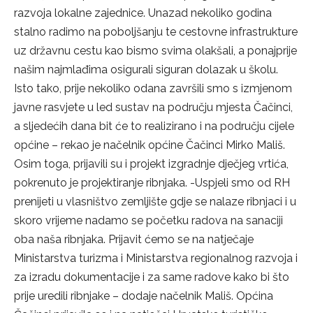
razvoja lokalne zajednice. Unazad nekoliko godina
stalno radimo na poboljšanju te cestovne infrastrukture
uz državnu cestu kao bismo svima olakšali, a ponajprije
našim najmlađima osigurali siguran dolazak u školu.
Isto tako, prije nekoliko odana završili smo s izmjenom
javne rasvjete u led sustav na području mjesta Čačinci,
a sljedećih dana bit će to realizirano i na području cijele
općine – rekao je načelnik općine Čačinci Mirko Mališ.
Osim toga, prijavili su i projekt izgradnje dječjeg vrtića,
pokrenuto je projektiranje ribnjaka. -Uspjeli smo od RH
prenijeti u vlasništvo zemljište gdje se nalaze ribnjaci i u
skoro vrijeme nadamo se početku radova na sanaciji
oba naša ribnjaka. Prijavit ćemo se na natječaje
Ministarstva turizma i Ministarstva regionalnog razvoja i
za izradu dokumentacije i za same radove kako bi što
prije uredili ribnjake – dodaje načelnik Mališ. Općina