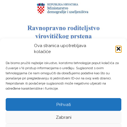
Ova stranica upotrebljava
kolačiće
Da bismo pružili najbolje iskustvo, koristimo tehnologije poput kolačića za
čuvanje i/ili pristup informacijama o uređaju. Suglasnost s ovim
tehnologijama će nam omogućiti da obrađujemo podatke kao što su
ponašanje pri pregledavanju ili jedinstveni ID-ovi na ovoj web stranici.
Nepristanak ili povlačenje suglasnosti može negativno utjecati na
određene karakteristike i funkcije.
Prihvati
LAG “Virovitički prsten” © Sva prava pridržana – Izrada:
Zabrani
LM DIGITAL