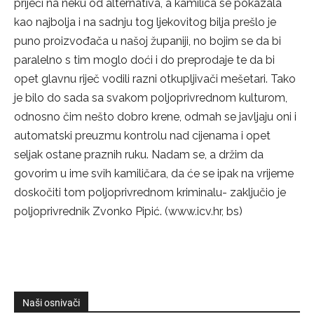
prijeći na neku od alternativa, a kamilica se pokazala
kao najbolja i na sadnju tog ljekovitog bilja prešlo je
puno proizvođača u našoj županiji, no bojim se da bi
paralelno s tim moglo doći i do preprodaje te da bi
opet glavnu riječ vodili razni otkupljivači mešetari. Tako
je bilo do sada sa svakom poljoprivrednom kulturom,
odnosno čim nešto dobro krene, odmah se javljaju oni i
automatski preuzmu kontrolu nad cijenama i opet
seljak ostane praznih ruku. Nadam se, a držim da
govorim u ime svih kamiličara, da će se ipak na vrijeme
doskočiti tom poljoprivrednom kriminalu- zaključio je
poljoprivrednik Zvonko Pipić. (www.icv.hr, bs)
Naši osnivači