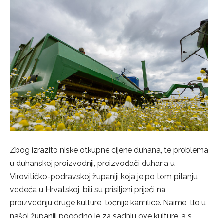
Zbog izrazito niske otkupne cijene duhana, te problema
u duhanskoj proizvodnji, proizvođači duhana u
Virovitičko-podravskoj županiji koja je po tom pitanju
vodeća u Hrvatskoj, bili su prisiljeni prijeći na
proizvodnju druge kulture, točnije kamilice. Naime, tlo u
našoj županiji pogodno je za sadnju ove kulture, a s