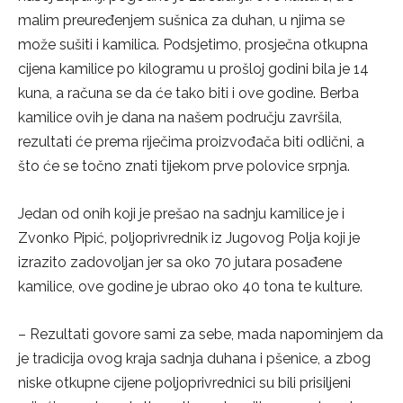
malim preuređenjem sušnica za duhan, u njima se
može sušiti i kamilica. Podsjetimo, prosječna otkupna
cijena kamilice po kilogramu u prošloj godini bila je 14
kuna, a računa se da će tako biti i ove godine. Berba
kamilice ovih je dana na našem području završila,
rezultati će prema riječima proizvođača biti odlični, a
što će se točno znati tijekom prve polovice srpnja.
Jedan od onih koji je prešao na sadnju kamilice je i
Zvonko Pipić, poljoprivrednik iz Jugovog Polja koji je
izrazito zadovoljan jer sa oko 70 jutara posađene
kamilice, ove godine je ubrao oko 40 tona te kulture.
– Rezultati govore sami za sebe, mada napominjem da
je tradicija ovog kraja sadnja duhana i pšenice, a zbog
niske otkupne cijene poljoprivrednici su bili prisiljeni