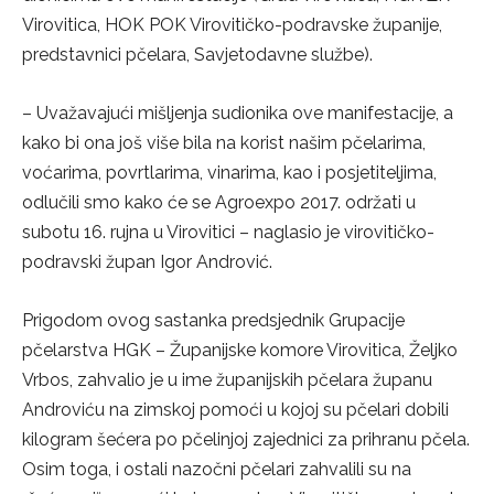
Virovitica, HOK POK Virovitičko-podravske županije,
predstavnici pčelara, Savjetodavne službe).
– Uvažavajući mišljenja sudionika ove manifestacije, a
kako bi ona još više bila na korist našim pčelarima,
voćarima, povrtlarima, vinarima, kao i posjetiteljima,
odlučili smo kako će se Agroexpo 2017. održati u
subotu 16. rujna u Virovitici – naglasio je virovitičko-
podravski župan Igor Andrović.
Prigodom ovog sastanka predsjednik Grupacije
pčelarstva HGK – Županijske komore Virovitica, Željko
Vrbos, zahvalio je u ime županijskih pčelara županu
Androviću na zimskoj pomoći u kojoj su pčelari dobili
kilogram šećera po pčelinjoj zajednici za prihranu pčela.
Osim toga, i ostali nazočni pčelari zahvalili su na