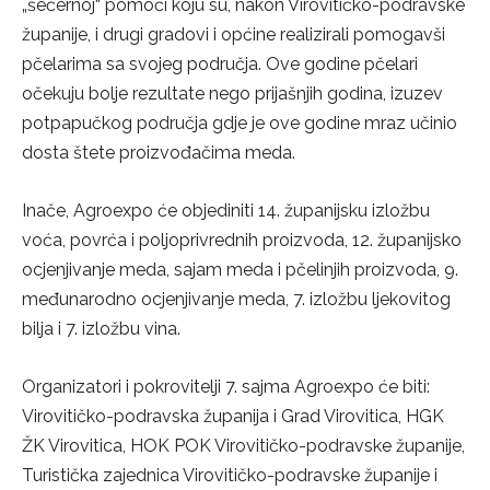
„šećernoj“ pomoći koju su, nakon Virovitičko-podravske
županije, i drugi gradovi i općine realizirali pomogavši
pčelarima sa svojeg područja. Ove godine pčelari
očekuju bolje rezultate nego prijašnjih godina, izuzev
potpapučkog područja gdje je ove godine mraz učinio
dosta štete proizvođačima meda.
Inače, Agroexpo će objediniti 14. županijsku izložbu
voća, povrća i poljoprivrednih proizvoda, 12. županijsko
ocjenjivanje meda, sajam meda i pčelinjih proizvoda, 9.
međunarodno ocjenjivanje meda, 7. izložbu ljekovitog
bilja i 7. izložbu vina.
Organizatori i pokrovitelji 7. sajma Agroexpo će biti:
Virovitičko-podravska županija i Grad Virovitica, HGK
ŽK Virovitica, HOK POK Virovitičko-podravske županije,
Turistička zajednica Virovitičko-podravske županije i